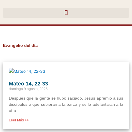
Ir
al
contenido
Evangelio del día
Página
Página
Página
Página
Página
Mateo 14, 22-33
domingo 9 agosto, 2026
Después que la gente se hubo saciado, Jesús apremió a sus
discípulos a que subieran a la barca y se le adelantaran a la
otra
Leer Más >>