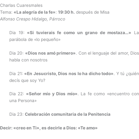
Charlas Cuaresmales
Tema:
«La alegría de la fe»
:
19:30 h.
después de Misa
Alfonso Crespo Hidalgo, Párroco
Dia 19:
«Si tuvierais fe como un grano de mostaza…»
L
parábola de «lo pequeño»
Dia 20:
«Dios nos amó primero»
. Con el lenguaje del amor, Dio
habla con nosotros
Dia 21:
«En Jesucristo, Dios nos lo ha dicho todo»
. Y tú ¿quié
decís que soy Yo?
Dia 22:
«Señor mío y Dios mío»
. La fe como «encuentro co
una Persona»
Dia 23:
Celebración comunitaria de la Penitencia
Decir: «creo en Ti», es decirle a Dios: «Te amo»