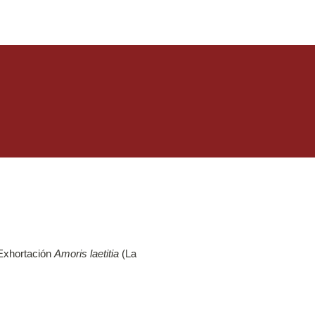
 Exhortación
Amoris laetitia
(La