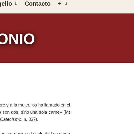
elio
Contacto
+
ONIO
e y a la mujer, los ha llamado en el
 son dos, sino una sola carne» (Mt
 Catecismo
, n. 337).
, es decir en la voluntad de darse