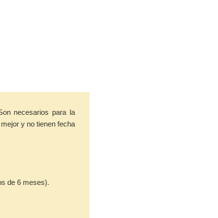
Son necesarios para la
 mejor y no tienen fecha
nos de 6 meses).