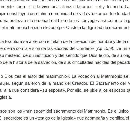
vamente con el fin de vivir una alianza de amor fiel y fecundo. La
er constituyen una íntima comunidad de vida y de amor, fue fundad
su naturaleza está ordenada al bien de los cónyuges así como a la g
 el matrimonio ha sido elevado por Cristo a la dignidad de sacrament
itura se abre con el relato de la creación del hombre y de la m
 cierra con la visión de las «bodas del Cordero» (Ap 19,9). De un e
u misterio, de su institución y del sentido que Dios le dio, de su ori
go de la historia de la salvación, de sus dificultades nacidas del pec
es el autor del matrimonio». La vocación al Matrimonio se ins
ujer, según salieron de la mano del Creador. El Sacramento del 
ia, a la que considera «su esposa». Por ello, se pide a los esposos q
glesia.
 los «ministros» del sacramento del Matrimonio. Es el único sa
El sacerdote es un «testigo de la Iglesia» que acompaña y certifica 