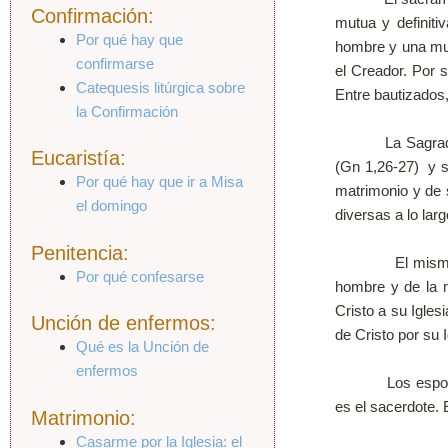
Confirmación:
mutua y definiti
Por qué hay que
hombre y una muj
confirmarse
el Creador. Por 
Catequesis litúrgica sobre
Entre bautizados,
la Confirmación
La Sagrada Escr
Eucaristía:
(Gn 1,26-27) y se
Por qué hay que ir a Misa
matrimonio y de s
el domingo
diversas a lo lar
Penitencia:
El mismo Dios «
Por qué confesarse
hombre y de la m
Cristo a su Igles
Unción de enfermos:
de Cristo por su I
Qué es la Unción de
enfermos
Los esposos son
es el sacerdote. 
Matrimonio:
Casarme por la Iglesia: el