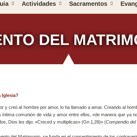
uia
Actividades
Sacramentos
Evang
NTO DEL MATRIM
 Iglesia?
r y creó al hombre por amor, lo ha llamado a amar. Creando al hombr
 íntima comunión de vida y amor entre ellos, «de manera que ya no
rlos, Dios les dijo: «Creced y multiplicas» (Gn 1,28)» (
Compendio del
l Matrimonio, se funda en el consentimiento de los contrayentes