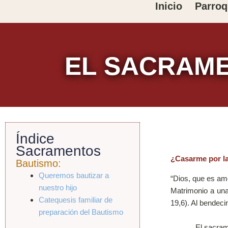
Ir
Inicio
Parroq
al
contenido
EL SACRAME
Índice
Sacramentos
¿Casarme por la
Bautismo:
Queremos bautizar a
“Dios, que es amo
nuestro hijo
Matrimonio a una
Catequesis familiar de
19,6). Al bendeci
preparación del Bautismo
El sacramento de