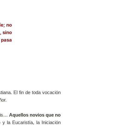
íe; no
, sino
o pasa
tiana. El fin de toda vocación
ñor.
ráis…
Aquellos novios que no
y la Eucaristía, la Iniciación