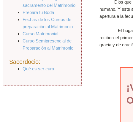
Dios que ha cre
sacramento del Matrimonio
humano. Y este am
Prepara tu Boda
apertura a la fec
Fechas de los Cursos de
preparación al Matrimonio
El hogar cristi
Curso Matrimonial
reciben el prime
Curso Semipresencial de
gracia y de oraci
Preparación al Matrimonio
Sacerdocio:
Qué es ser cura
¡
O