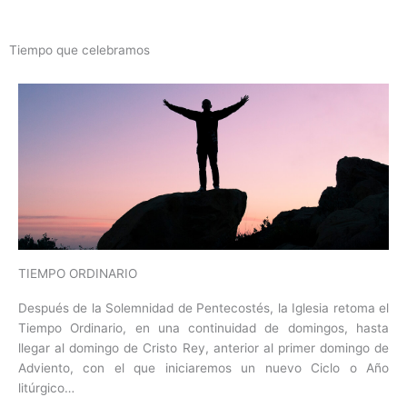
Tiempo que celebramos
TIEMPO ORDINARIO
Después de la Solemnidad de Pentecostés, la Iglesia retoma el
Tiempo Ordinario, en una continuidad de domingos, hasta
llegar al domingo de Cristo Rey, anterior al primer domingo de
Adviento, con el que iniciaremos un nuevo Ciclo o Año
litúrgico…