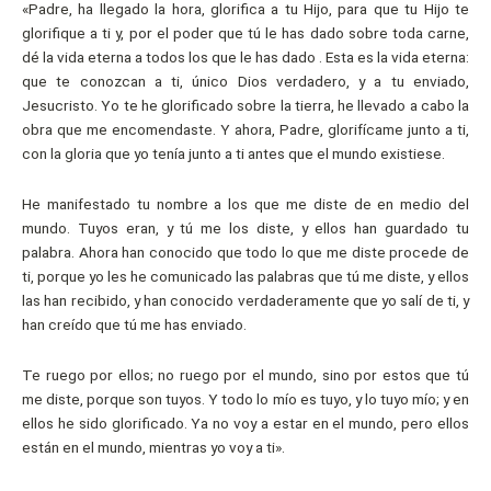
«Padre, ha llegado la hora, glorifica a tu Hijo, para que tu Hijo te
glorifique a ti y, por el poder que tú le has dado sobre toda carne,
dé la vida eterna a todos los que le has dado . Esta es la vida eterna:
que te conozcan a ti, único Dios verdadero, y a tu enviado,
Jesucristo. Yo te he glorificado sobre la tierra, he llevado a cabo la
obra que me encomendaste. Y ahora, Padre, glorifícame junto a ti,
con la gloria que yo tenía junto a ti antes que el mundo existiese.
He manifestado tu nombre a los que me diste de en medio del
mundo. Tuyos eran, y tú me los diste, y ellos han guardado tu
palabra. Ahora han conocido que todo lo que me diste procede de
ti, porque yo les he comunicado las palabras que tú me diste, y ellos
las han recibido, y han conocido verdaderamente que yo salí de ti, y
han creído que tú me has enviado.
Te ruego por ellos; no ruego por el mundo, sino por estos que tú
me diste, porque son tuyos. Y todo lo mío es tuyo, y lo tuyo mío; y en
ellos he sido glorificado. Ya no voy a estar en el mundo, pero ellos
están en el mundo, mientras yo voy a ti».