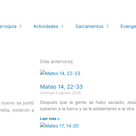
arroquia
Actividades
Sacramentos
Evange
Días anteriores
Página
Página
Página
Página
Página
Mateo 14, 22-33
domingo 9 agosto, 2026
Después que la gente se hubo saciado, Jesú
e nuevo se juntó
subieran a la barca y se le adelantaran a la otra
ilia, vinieron a
Leer más »