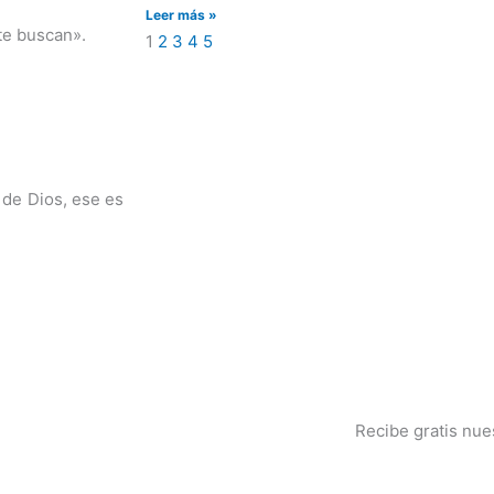
Leer más »
te buscan».
1
2
3
4
5
 de Dios, ese es
Recibe gratis nue