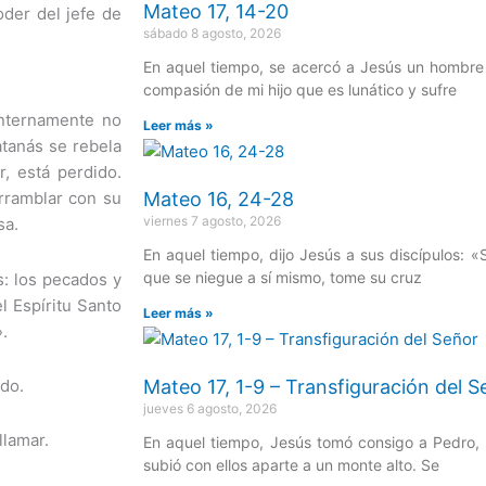
Mateo 17, 14-20
der del jefe de
sábado 8 agosto, 2026
En aquel tiempo, se acercó a Jesús un hombre qu
compasión de mi hijo que es lunático y sufre
internamente no
Leer más »
atanás se rebela
r, está perdido.
Mateo 16, 24-28
rramblar con su
viernes 7 agosto, 2026
sa.
En aquel tiempo, dijo Jesús a sus discípulos: «
que se niegue a sí mismo, tome su cruz
s: los pecados y
l Espíritu Santo
Leer más »
.
ndo.
Mateo 17, 1-9 – Transfiguración del S
jueves 6 agosto, 2026
llamar.
En aquel tiempo, Jesús tomó consigo a Pedro,
subió con ellos aparte a un monte alto. Se