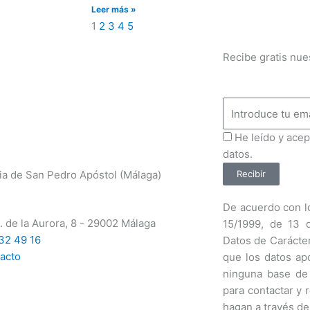
Leer más »
1
2
3
4
5
Recibe gratis nue
Email
ProteccionDatos
He leído y acep
datos.
ia de San Pedro Apóstol (Málaga)
Recibir
De acuerdo con lo
. de la Aurora, 8 - 29002 Málaga
15/1999, de 13 
32 49 16
Datos de Carácte
acto
que los datos ap
ninguna base de
para contactar y 
hagan a través de