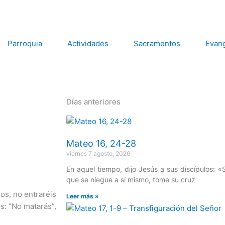
Parroquia
Actividades
Sacramentos
Evang
Días anteriores
Página
Página
Página
Página
Página
Mateo 16, 24-28
viernes 7 agosto, 2026
En aquel tiempo, dijo Jesús a sus discípulos: «
que se niegue a sí mismo, tome su cruz
eos, no entraréis
Leer más »
os: “No matarás”,