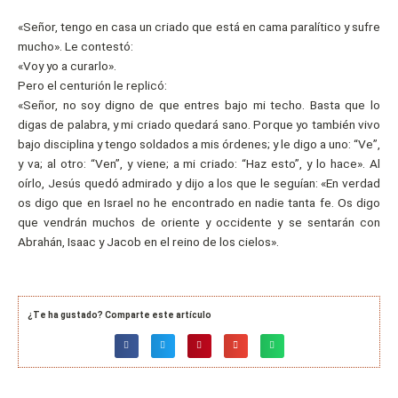
«Señor, tengo en casa un criado que está en cama paralítico y sufre
mucho». Le contestó:
«Voy yo a curarlo».
Pero el centurión le replicó:
«Señor, no soy digno de que entres bajo mi techo. Basta que lo
digas de palabra, y mi criado quedará sano. Porque yo también vivo
bajo disciplina y tengo soldados a mis órdenes; y le digo a uno: “Ve”,
y va; al otro: “Ven”, y viene; a mi criado: “Haz esto”, y lo hace». Al
oírlo, Jesús quedó admirado y dijo a los que le seguían: «En verdad
os digo que en Israel no he encontrado en nadie tanta fe. Os digo
que vendrán muchos de oriente y occidente y se sentarán con
Abrahán, Isaac y Jacob en el reino de los cielos».
¿Te ha gustado? Comparte este artículo