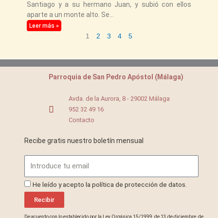
Santiago y a su hermano Juan, y subió con ellos
aparte a un monte alto. Se
Leer más »
1
2
3
4
5
Parroquia de San Pedro Apóstol (Málaga)
Avda. de la Aurora, 8 - 29002 Málaga
952 32 49 16
Contacto
Recibe gratis nuestro boletín mensual
Email
ProteccionDatos
He leído y acepto la política de protección de datos.
Recibir
De acuerdo con lo establecido por la Ley Orgánica 15/1999, de 13 de diciembre, de