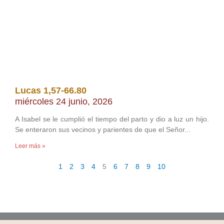
Lucas 1,57-66.80
miércoles 24 junio, 2026
A Isabel se le cumplió el tiempo del parto y dio a luz un hijo.
Se enteraron sus vecinos y parientes de que el Señor
Leer más »
1
2
3
4
5
6
7
8
9
10