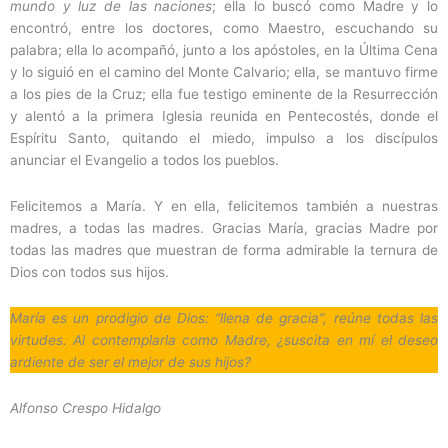
mundo y luz de las naciones
; ella lo buscó como Madre y lo
encontró, entre los doctores, como Maestro, escuchando su
palabra; ella lo acompañó, junto a los apóstoles, en la Última Cena
y lo siguió en el camino del Monte Calvario; ella, se mantuvo firme
a los pies de la Cruz; ella fue testigo eminente de la Resurrección
y alentó a la primera Iglesia reunida en Pentecostés, donde el
Espíritu Santo, quitando el miedo, impulso a los discípulos
anunciar el Evangelio a todos los pueblos.
Felicitemos a María. Y en ella, felicitemos también a nuestras
madres, a todas las madres. Gracias María, gracias Madre por
todas las madres que muestran de forma admirable la ternura de
Dios con todos sus hijos.
María es un prodigio de Dios: “llena de gracia”, reúne todas las
virtudes. Al contemplarla como Madre, ¿suscita en mí el deseo
ardiente de ser el mejor de sus hijos?
Alfonso Crespo Hidalgo