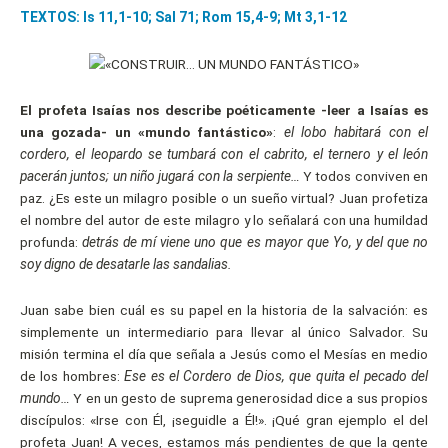
TEXTOS: Is 11,1-10; Sal 71; Rom 15,4-9; Mt 3,1-12
El profeta Isaías nos describe poéticamente -leer a Isaías es
una gozada- un «mundo fantástico»
:
el lobo habitará con el
cordero, el leopardo se tumbará con el cabrito, el ternero y el león
pacerán juntos; un niño jugará con la serpiente…
Y todos conviven en
paz. ¿Es este un milagro posible o un sueño virtual? Juan profetiza
el nombre del autor de este milagro y lo señalará con una humildad
profunda:
detrás de mí viene uno que es mayor que Yo, y del que no
soy digno de desatarle las sandalias.
Juan sabe bien cuál es su papel en la historia de la salvación: es
simplemente un intermediario para llevar al único Salvador. Su
misión termina el día que señala a Jesús como el Mesías en medio
de los hombres:
Ese es el Cordero de Dios, que quita el pecado del
mundo…
Y en un gesto de suprema generosidad dice a sus propios
discípulos: «Irse con Él, ¡seguidle a Él!». ¡Qué gran ejemplo el del
profeta Juan! A veces, estamos más pendientes de que la gente