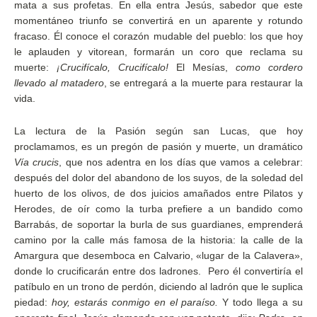
mata a sus profetas. En ella entra Jesús, sabedor que este
momentáneo triunfo se convertirá en un aparente y rotundo
fracaso. Él conoce el corazón mudable del pueblo: los que hoy
le aplauden y vitorean, formarán un coro que reclama su
muerte:
¡Crucifícalo, Crucifícalo!
El Mesías,
como cordero
llevado al matadero
, se entregará a la muerte para restaurar la
vida.
La lectura de la Pasión según san Lucas, que hoy
proclamamos, es un pregón de pasión y muerte, un dramático
Vía crucis
, que nos adentra en los días que vamos a celebrar:
después del dolor del abandono de los suyos, de la soledad del
huerto de los olivos, de dos juicios amañados entre Pilatos y
Herodes, de oír como la turba prefiere a un bandido como
Barrabás, de soportar la burla de sus guardianes, emprenderá
camino por la calle más famosa de la historia: la calle de la
Amargura que desemboca en Calvario, «lugar de la Calavera»,
donde lo crucificarán entre dos ladrones. Pero él convertiría el
patíbulo en un trono de perdón, diciendo al ladrón que le suplica
piedad:
hoy, estarás conmigo en el paraíso.
Y todo llega a su