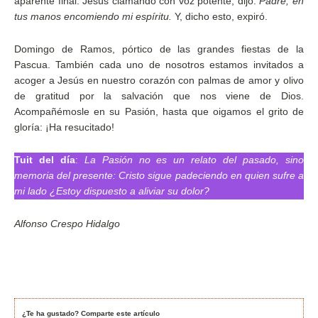
aparente final. Jesús clamando con voz potente, dijo:
Padre, en
tus manos encomiendo mi espíritu.
Y, dicho esto, expiró.
Domingo de Ramos, pórtico de las grandes fiestas de la
Pascua. También cada uno de nosotros estamos invitados a
acoger a Jesús en nuestro corazón con palmas de amor y olivo
de gratitud por la salvación que nos viene de Dios.
Acompañémosle en su Pasión, hasta que oigamos el grito de
gloría: ¡Ha resucitado!
Tuit del día
:
La Pasión no es un relato del pasado, sino
memoria del presente: Cristo sigue padeciendo en quien sufre a
mi lado ¿Estoy dispuesto a aliviar su dolor?
Alfonso Crespo Hidalgo
¿Te ha gustado? Comparte este artículo