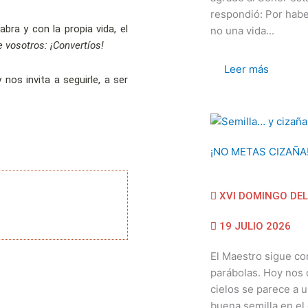
respondió: Por habe
bra y con la propia vida, el
no una vida...
e vosotros: ¡Convertíos!
Leer más
os invita a seguirle, a ser
¡NO METAS CIZAÑA
XVI DOMINGO DEL
19 JULIO 2026
El Maestro sigue co
parábolas. Hoy nos d
cielos se parece a
buena semilla en el 