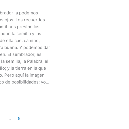
mbrador la podemos
os ojos. Los recuerdos
antil nos prestan las
dor, la semilla y las
de ella cae: camino,
erra buena. Y podemos dar
en. El sembrador, es
la semilla, la Palabra, el
o; y la tierra en la que
yo. Pero aquí la imagen
o de posibilidades: yo...
2
…
5