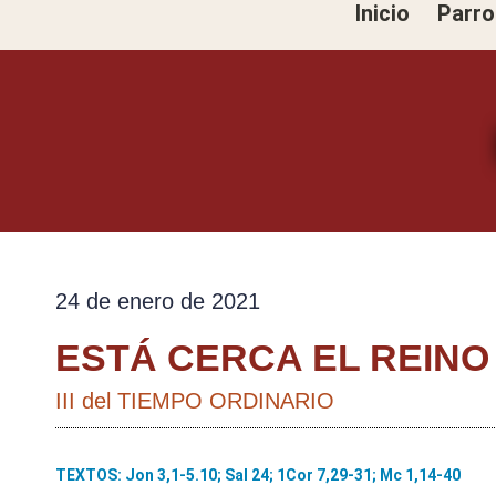
Inicio
Parro
Ir
al
contenido
24 de enero de 2021
ESTÁ CERCA EL REINO
III del TIEMPO ORDINARIO
TEXTOS: Jon 3,1-5.10; Sal 24; 1Cor 7,29-31; Mc 1,14-40