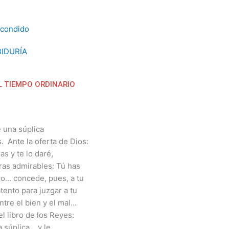
IDURÍA
L TIEMPO ORDINARIO
 una súplica
. Ante la oferta de Dios:
s y te lo daré,
ras admirables: Tú has
o... concede, pues, a tu
tento para juzgar a tu
tre el bien y el mal...
el libro de los Reyes:
súplica... y le