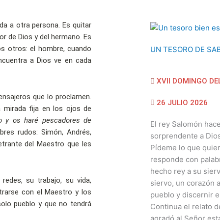
ida a otra persona. Es quitar
or de Dios y del hermano. Es
os otros: el hombre, cuando
UN TESORO DE SAB
ncuentra a Dios ve en cada
XVII DOMINGO DE
ensajeros que lo proclamen.
26 JULIO 2026
a mirada fija en los ojos de
o y os haré pescadores de
El rey Salomón hace
bres rudos: Simón, Andrés,
sorprendente a Dios
etrante del Maestro que les
Pídeme lo que quiera
responde con palab
hecho rey a su sierv
redes, su trabajo, su vida,
siervo, un corazón a
rarse con el Maestro y los
pueblo y discernir en
solo pueblo y que no tendrá
Continua el relato d
agradó al Señor esta 