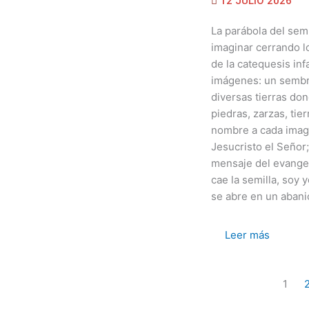
12 JULIO 2026
La parábola del se
imaginar cerrando l
de la catequesis inf
imágenes: un sembra
diversas tierras don
piedras, zarzas, ti
nombre a cada imag
Jesucristo el Señor; 
mensaje del evangeli
cae la semilla, soy 
se abre en un abanic
Leer más
1