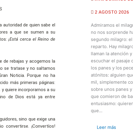
2 AGOSTO 2026
la autoridad de quien sabe el
Admiramos el milagr
mbres a que se sumen a su
no nos sorprende ha
ntos:
¡Está cerca el Reino de
segundo milagro: el
reparto. Hay milagr
llaman la atención 
escuchar el pasaje d
fe de rebajas y acogemos la
los panes y los pe
so se tratase y no saltamos
atónitos: alguien q
ran Noticia. Porque no ha
mil, simplemente co
recido más primeras páginas:
sobre unos panes y
ra y quiere incorporarnos a su
que comieron de ba
ino de Dios está ya entre
entusiasmo: quieren
que...
guidores, sino que exige una
o convertirse. ¡Convertíos!
Leer más