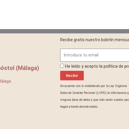
Recibe gratis nuestro boletín mensua
Email
ProteccionDatos
He leído y acepto la política de p
óstol (Málaga)
Recibir
Málaga
De acuerdo con lo establecido por la Ley Orgánica 
Datos de Carácter Personal (LOPD), le informamos q
ninguna base de datos y que sólo serán usados para
hagan a través de este medio.