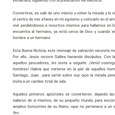
exclamará, siguiendo con la predicación del Bautista.
Convertirse, es salir de uno mismo y volver la mirada y la v
el centro de mis afanes en mi egoísmo y colocarlo en el am
vivir perdiéndonos a nosotros mismos para hallarnos en l
encuentra al hermano, ya está cerca de Dios y cuando e
hombre a un hermano.
Esta Buena Noticia, este mensaje de salvación necesita m
Por ello, Jesús recorre Galilea haciendo discípulos. Con l
aquellos pescadores, les invita a seguirle:
¡Venid conmig
hombres!
Habría que meterse en la piel de aquellos hom
Santiago, Juan… para sentir sobre sus ojos la mirada pen
invita a un cambio total de vida.
Aquellos primeros apóstoles se convirtieron: dejando las 
salieron de sí mismos, de su pequeño mundo, para encont
amplios horizontes de su Reino, «que no pertenece a un 
fin».