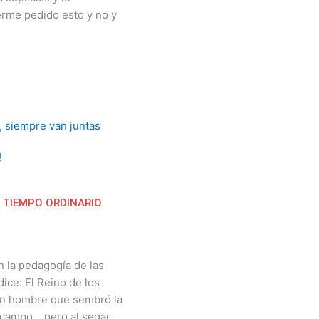
rme pedido esto y no y
!
 TIEMPO ORDINARIO
n la pedagogía de las
ice: El Reino de los
 un hombre que sembró la
campo... pero al segar