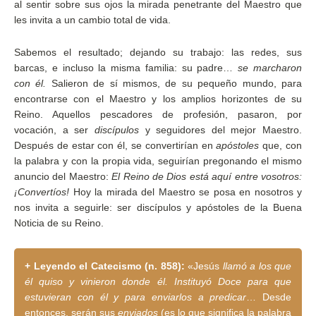
al sentir sobre sus ojos la mirada penetrante del Maestro que
les invita a un cambio total de vida.
Sabemos el resultado; dejando su trabajo: las redes, sus
barcas, e incluso la misma familia: su padre…
se marcharon
con él.
Salieron de sí mismos, de su pequeño mundo, para
encontrarse con el Maestro y los amplios horizontes de su
Reino. Aquellos pescadores de profesión, pasaron, por
vocación, a ser
discípulos
y seguidores del mejor Maestro.
Después de estar con él, se convertirían en
apóstoles
que, con
la palabra y con la propia vida, seguirían pregonando el mismo
anuncio del Maestro:
El Reino de Dios está aquí entre vosotros:
¡Convertíos!
Hoy la mirada del Maestro se posa en nosotros y
nos invita a seguirle: ser discípulos y apóstoles de la Buena
Noticia de su Reino.
+ Leyendo el Catecismo (n. 858):
«Jesús
llamó a los que
él quiso y vinieron donde él. Instituyó Doce para que
estuvieran con él y para enviarlos a predicar
… Desde
entonces, serán sus
enviados
(es lo que significa la palabra