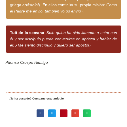
griega
apóstoloi
). En ellos continúa su propia misión:
Como
el Padre me envió, también yo os envío
».
Tuit de la semana
:
Solo quien ha sido llamado a estar con
él y ser discípulo puede convertirse en apóstol y hablar de
él: ¿Me siento discípulo y quiero ser apóstol?
Alfonso Crespo Hidalgo
¿Te ha gustado? Comparte este artículo