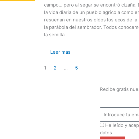
campo... pero al segar se encontró cizaña. 
la vida diaria de un pueblo agrícola como e
resuenan en nuestros oídos los ecos de la
la parábola del sembrador. Todos conoce
la semilla...
Leer más
1
2
…
5
Recibe gratis nue
Email
ProteccionDatos
He leído y acep
datos.