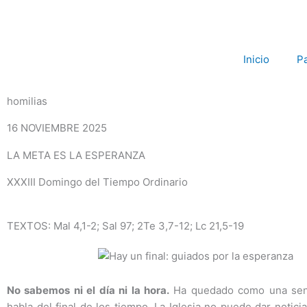
Ir
al
contenido
Inicio
P
homilias
16 NOVIEMBRE 2025
LA META ES LA ESPERANZA
XXXIII Domingo del Tiempo Ordinario
TEXTOS: Mal 4,1-2; Sal 97; 2Te 3,7-12; Lc 21,5-19
No sabemos ni el día ni la hora.
Ha quedado como una sen
habla del final de los tiempo. La Iglesia no puede dar notici