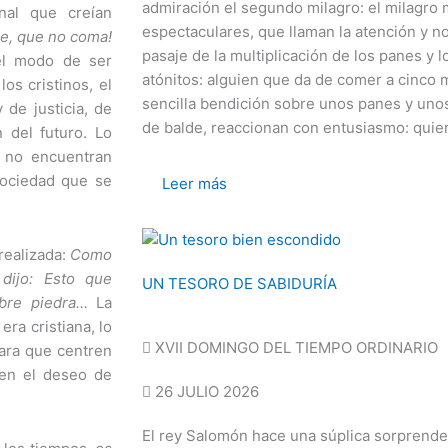
admiración el segundo milagro: el milagro 
nal que creían
espectaculares, que llaman la atención y n
je, que no coma!
pasaje de la multiplicación de los panes y
el modo de ser
atónitos: alguien que da de comer a cinco 
os cristinos, el
sencilla bendición sobre unos panes y uno
 de justicia, de
de balde, reaccionan con entusiasmo: quier
 del futuro. Lo
 no encuentran
sociedad que se
Leer más
realizada:
Como
dijo: Esto que
UN TESORO DE SABIDURÍA
obre piedra…
La
ra cristiana, lo
XVII DOMINGO DEL TIEMPO ORDINARIO
ara que centren
 en el deseo de
26 JULIO 2026
El rey Salomón hace una súplica sorprenden