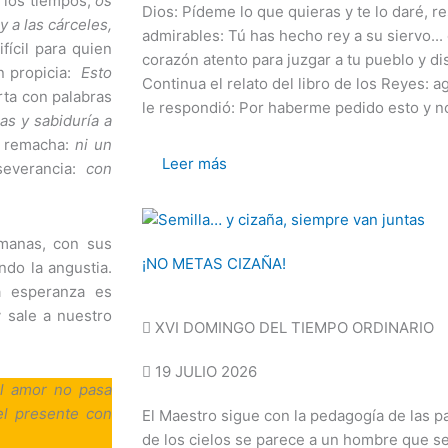
 los tiempos,
os
Dios: Pídeme lo que quieras y te lo daré, 
 a las cárceles,
admirables: Tú has hecho rey a su siervo...
fícil para quien
corazón atento para juzgar a tu pueblo y disc
n propicia:
Esto
Continua el relato del libro de los Reyes: ag
ta con palabras
le respondió: Por haberme pedido esto y no
as y sabiduría a
 remacha:
ni un
Leer más
severancia:
con
umanas, con sus
¡NO METAS CIZAÑA!
ndo la angustia.
a esperanza es
 sale a nuestro
XVI DOMINGO DEL TIEMPO ORDINARIO
19 JULIO 2026
el amor no pasa
el presente con
El Maestro sigue con la pedagogía de las p
de los cielos se parece a un hombre que se