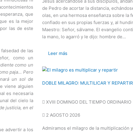
Jesús acercándose a sus discípulos, andand
 acontecimientos
de Pedro de acortar la distancia, echándos
a esperanza, que
olas, en una hermosa enseñanza sobre la fe.
 que es la mejor
confiado en sus propias fuerzas y, al hundi
 por las de este
Maestro: Señor, sálvame. El evangelio con
la mano, lo agarró y le dijo: hombre de...
 falsedad de las
Leer más
Señor, como un
ardiente como un
como paja… Pero
inará un sol de
DOBLE MILAGRO: MULTILICAR Y REPARTIR
ue viene alguien
inal es necesaria
unal del cielo la
XVIII DOMINGO DEL TIEMPO ORDINARIO
de justicia, en el
2 AGOSTO 2026
Admiramos el milagro de la multiplicación 
e advertir a los