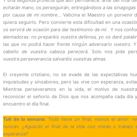
Y una segunda profecía que aún permanece: ante del final de
echarán mano, os perseguirán, entregándoos a las sinagogas y
por causa de mi nombre…
Vaticina el Maestro un porvenir di
quiera seguirlo. Pero convierte esta dificultad en una ocasió
os servirá de ocasión para dar testimonio de mí.
Y nos confor
alentadoras:
no preparéis vuestra defensa, yo os daré palabr
las que no podrá hacer frente ningún adversario vuestro.
Y
cabello de vuestra cabeza perecerá.
Solo nos pide per
vuestra perseverancia salvaréis vuestras almas.
El creyente cristiano, no se evade de las expectativas h
inquietudes y sinsabores, pero las vive con esperanza, evita
Mientras perseveramos en la vida, el motivo de nuestr
reconocer el señorío de Dios que nos acompaña cada día y
encuentro el día final.
Tuit de la semana
:
Todo tiene un final, menos el amor: «
nunca». ¿Aguardo el final de la vida con miedo o trabajo 
esperanza?