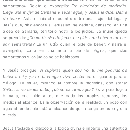
samaritana». Relata el evangelio:
Era alrededor de mediodía.
Llega una mujer de Samaria a sacar agua, y Jesús le dice: Dame
de beber
. Así se inicia el encuentro entre una mujer del lugar y
Jesús que, dirigiéndose a Jerusalén, se detiene, cansado, en una
aldea de Samaria, territorio hostil a los judíos. La mujer queda
sorprendida:
¿Cómo tú, siendo judío, me pides de beber a mí, que
soy samaritana?
Es un judío quien le pide de beber; y narra el
evangelio, como en una nota a pie de página, que «los
samaritanos y los judíos no se hablaban».
Y Jesús prosigue:
Si supieras quien soy Yo, tú me pedirías de
beber a mí y yo te daría agua viva
. Jesús tira un guante para el
diálogo. La mujer, mirando al hombre le recrimina, con sorna:
Señor, si no tienes cubo, ¿cómo sacarás agua?
Es la pura lógica
humana, que mide antes que nada los propios recursos, los
medios al alcance. Es la observación de la realidad: un pozo con
agua al fondo solo está al alcance de quien tenga un cubo y una
cuerda.
Jesús traslada el diálogo a la lógica divina e imparte una auténtica