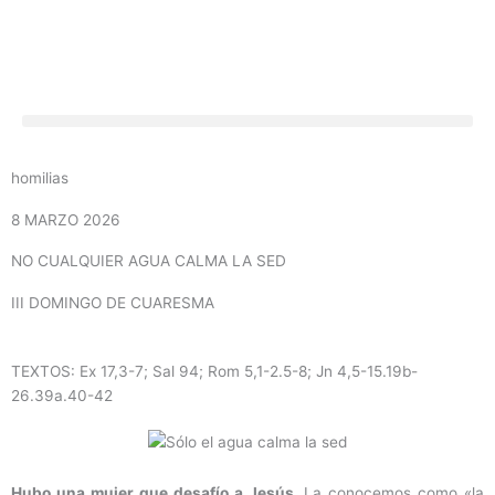
Ir
al
contenido
homilias
8 MARZO 2026
NO CUALQUIER AGUA CALMA LA SED
III DOMINGO DE CUARESMA
TEXTOS: Ex 17,3-7; Sal 94; Rom 5,1-2.5-8; Jn 4,5-15.19b-
26.39a.40-42
Hubo una mujer que desafío a Jesús.
La conocemos como «la