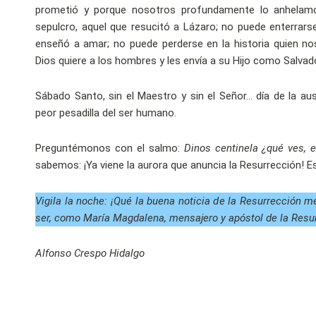
prometió y porque nosotros profundamente lo anhelam
sepulcro, aquel que resucitó a Lázaro; no puede enterrars
enseñó a amar; no puede perderse en la historia quien nos
Dios quiere a los hombres y les envía a su Hijo como Salvado
Sábado Santo, sin el Maestro y sin el Señor… día de la aus
peor pesadilla del ser humano.
Preguntémonos con el salmo:
Dinos centinela ¿qué ves, 
sabemos: ¡Ya viene la aurora que anuncia la Resurrección! E
Vigila la noche: ¡Qué la buena noticia de la Resurrección m
ser, como María Magdalena, mensajero y apóstol de la Resu
Alfonso Crespo Hidalgo