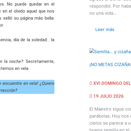
os. No puede quedar en el
respondió: Por habe
e en el olvido aquel que nos
no una vida...
 selló su página más bella:
r.
Leer más
encia, día de la soledad… la
en la noche?
: Secretamente,
¡NO METAS CIZAÑA
stemos en vela.
e encuentre en vela! ¿Quiero
XVI DOMINGO DEL
rrección?
19 JULIO 2026
El Maestro sigue co
parábolas. Hoy nos d
cielos se parece a
buena semilla en el 