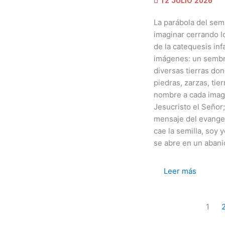
12 JULIO 2026
La parábola del se
imaginar cerrando l
de la catequesis inf
imágenes: un sembra
diversas tierras don
piedras, zarzas, ti
nombre a cada imag
Jesucristo el Señor; 
mensaje del evangeli
cae la semilla, soy 
se abre en un abanic
Leer más
1