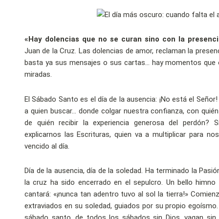
«Hay dolencias que no se curan sino con la presenc
Juan de la Cruz. Las dolencias de amor, reclaman la prese
basta ya sus mensajes o sus cartas… hay momentos que e
miradas.
El Sábado Santo es el día de la ausencia: ¡No está el Señor! 
a quien buscar… donde colgar nuestra confianza, con quién
de quién recibir la experiencia generosa del perdón? 
explicarnos las Escrituras, quien va a multiplicar para n
vencido al día.
Día de la ausencia, día de la soledad. Ha terminado la Pasi
la cruz ha sido encerrado en el sepulcro. Un bello himno 
cantará: «¡nunca tan adentro tuvo al sol la tierra!» Comien
extraviados en su soledad, guiados por su propio egoísmo
sábado santo, de todos los sábados sin Dios, vagan sin