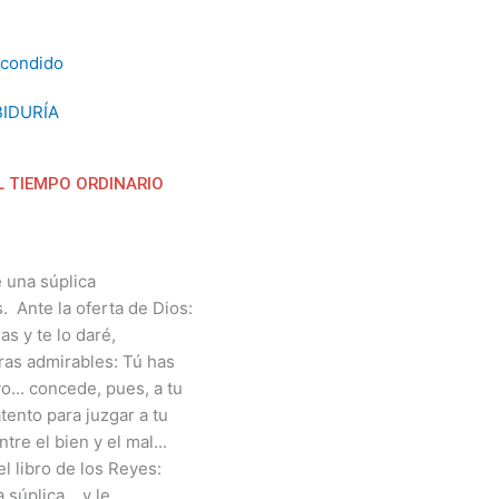
IDURÍA
L TIEMPO ORDINARIO
 una súplica
. Ante la oferta de Dios:
s y te lo daré,
ras admirables: Tú has
o... concede, pues, a tu
tento para juzgar a tu
tre el bien y el mal...
el libro de los Reyes:
súplica... y le