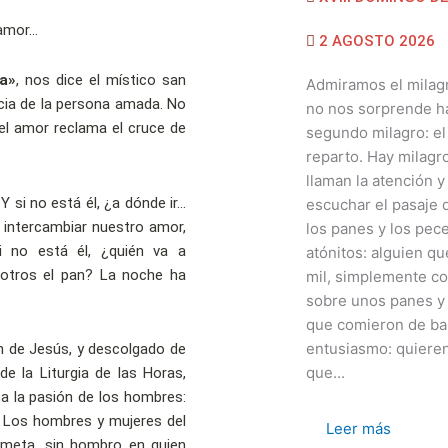
2 AGOSTO 2026
ia»
, nos dice el místico san
Admiramos el milagr
ncia de la persona amada. No
no nos sorprende ha
l amor reclama el cruce de
segundo milagro: el
reparto. Hay milagr
llaman la atención 
Y si no está él, ¿a dónde ir…
escuchar el pasaje d
 intercambiar nuestro amor,
los panes y los pe
Si no está él, ¿quién va a
atónitos: alguien q
osotros el pan? La noche ha
mil, simplemente co
sobre unos panes y
que comieron de ba
entusiasmo: quieren
ón de Jesús, y descolgado de
que...
de la Liturgia de las Horas,
za la pasión de los hombres:
. Los hombres y mujeres del
Leer más
 meta, sin hombro en quien