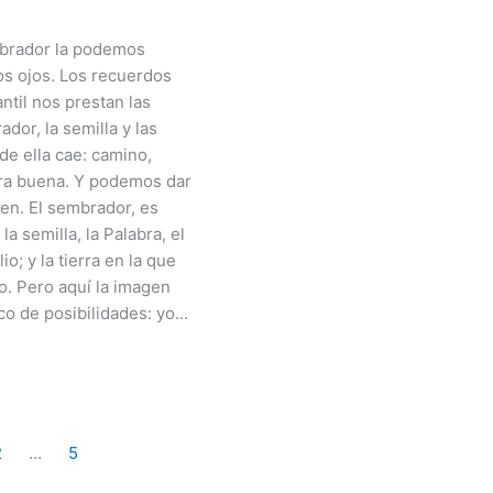
mbrador la podemos
os ojos. Los recuerdos
antil nos prestan las
dor, la semilla y las
de ella cae: camino,
erra buena. Y podemos dar
en. El sembrador, es
la semilla, la Palabra, el
o; y la tierra en la que
yo. Pero aquí la imagen
o de posibilidades: yo...
2
…
5