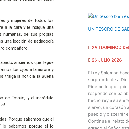
res y mujeres de todos los
re a la cara y le indique una
UN TESORO DE SAB
as humanas, de sus propias
es una lección de pedagogía
XVII DOMINGO DE
estro compañero.
26 JULIO 2026
 sábado, ansiemos que llegue
ramos los ojos a la aurora y
El rey Salomón hace
s traiga la noticia, la Buena
sorprendente a Dios
Pídeme lo que quiera
responde con palab
os de Emaús, y el incrédulo
hecho rey a su sierv
jo!
siervo, un corazón a
pueblo y discernir en
adas. Porque sabemos que él
Continua el relato d
 Y lo sabemos porque él lo
agradó al Señor esta 