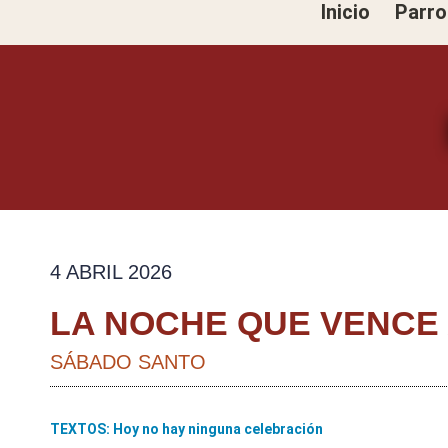
Inicio
Parro
Ir
al
contenido
4 ABRIL 2026
LA NOCHE QUE VENCE 
SÁBADO SANTO
TEXTOS: Hoy no hay ninguna celebración