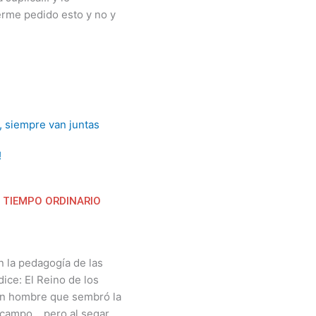
rme pedido esto y no y
!
 TIEMPO ORDINARIO
n la pedagogía de las
ice: El Reino de los
 un hombre que sembró la
campo... pero al segar