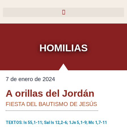
Ir
al
contenido
HOMILIAS
7 de enero de 2024
A orillas del Jordán
FIESTA DEL BAUTISMO DE JESÚS
TEXTOS: Is 55,1-11; Sal Is 12,2-6; 1Jn 5,1-9; Mc 1,7-11