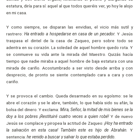
estatura, diría para sí: aquel al que todos queréis ver, yo hoy le alojo
en mi casa.
Y como siempre, se disparan las envidias, el vicio más sutil y
rastrero:
Ha entrado a hospedarse en casa de un pecador.
Y Jesús
traspasa el dintel de la casa de Zaqueo, pero sobre todo se
adentra en su corazón. La soledad de aquel hombre quedo rota. Y
se conmueve su vida ante la mirada del Maestro. Quizás hacía
tiempo que nadie miraba a aquel hombre de baja estatura con una
mirada de cariño. Acostumbrado a ser visto desde arriba y con
desprecio, de pronto se siente contemplado cara a cara y con
cariño.
Y se provoca el cambio. Queda desarmado en su egoísmo: se le
abre el corazón y se le abre, también, lo que había sido su afán, la
bolsa del dinero. Y exclama:
Mira, Señor, la mitad de mis bienes se la
doy a los pobres ¡Restituiré cuatro veces a quien robé!
Y de nuevo
Jesús se complace y piropea la actitud de Zaqueo:
¡Hoy ha entrado
la salvación en esta casa! También este es hijo de Abrahán.
Y
sentencia:
he venido a buscar y salvar lo que estaba perdido.