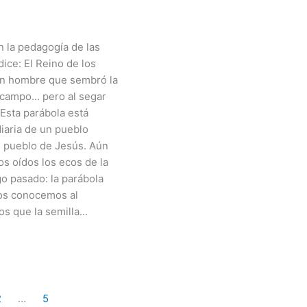
n la pedagogía de las
ice: El Reino de los
 un hombre que sembró la
campo... pero al segar
 Esta parábola está
diaria de un pueblo
l pueblo de Jesús. Aún
s oídos los ecos de la
o pasado: la parábola
os conocemos al
 que la semilla...
2
…
5