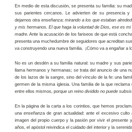
En medio de esta discusión, se presenta su familia: su ma
sus parientes cercanos. Le advierten de su presencia y
dejarnos otra enseñanza:
mirando a los que estaban alreded
y mis hermanos. El que haga la voluntad de Dios, ese es m
madre.
Ante la acusación de los fariseos de que está conch
presenta una muchedumbre de seguidores que acreditan sus
va construyendo una nueva familia. ¡Cómo va a engañar a l
No es un desdén a su familia natural: su madre y sus pari
llama hermanos y hermanas; se trata del anuncio de una n
de los lazos de la sangre, sino del vínculo de la fe: una famil
germen de la misma iglesia. Una familia de la que reclama
entre ellos mismos, porque
un reino dividido no puede subsist
En la página de la carta a los corintios, que hemos procla
una enseñanza de gran actualidad: ante el excesivo culto a 
imagen del propio cuerpo y la pasión por vivir el presente 
años, el apóstol reivindica el cuidado del interior y la serenida