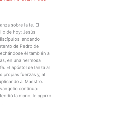
za sobre la fe. El
lio de hoy: Jesús
discípulos, andando
intento de Pedro de
, echándose él también a
las, en una hermosa
e. El apóstol se lanza al
 propias fuerzas y, al
uplicando al Maestro:
evangelio continua:
endió la mano, lo agarró
..