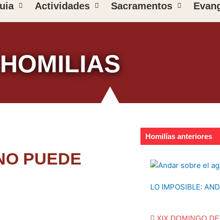
uia
Actividades
Sacramentos
Evang
HOMILIAS
Homilías anteriores
 NO PUEDE
LO IMPOSIBLE: AN
XIX DOMINGO DE