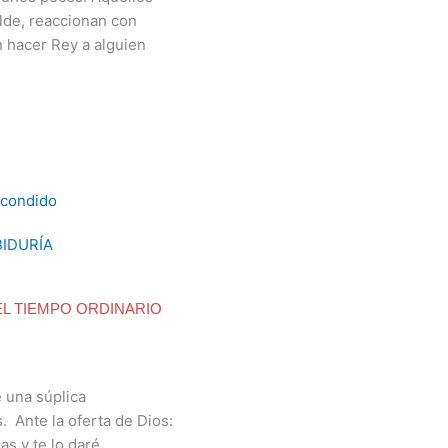
lde, reaccionan con
 hacer Rey a alguien
IDURÍA
EL TIEMPO ORDINARIO
 una súplica
. Ante la oferta de Dios:
s y te lo daré,