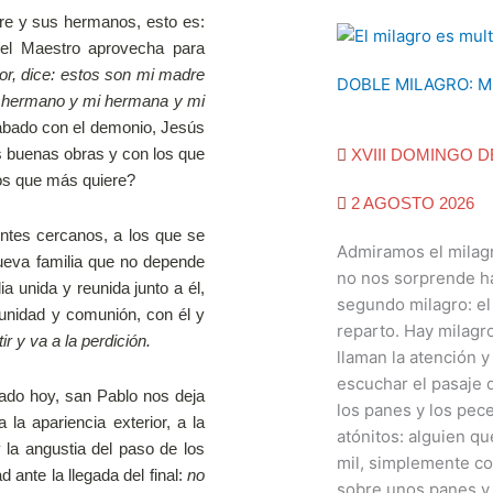
dre y sus hermanos, esto es:
 el Maestro aprovecha para
or, dice: estos son mi madre
DOBLE MILAGRO: M
i hermano y mi hermana y mi
abado con el demonio, Jesús
 buenas obras y con los que
XVIII DOMINGO 
os que más quiere?
2 AGOSTO 2026
entes cercanos, a los que se
Admiramos el milagr
ueva familia que no depende
no nos sorprende ha
ia unida y reunida junto a él,
segundo milagro: el
 unidad y comunión, con él y
reparto. Hay milagr
ir y va a la perdición.
llaman la atención 
escuchar el pasaje d
mado hoy, san Pablo nos deja
los panes y los pe
la apariencia exterior, a la
atónitos: alguien q
y la angustia del paso de los
mil, simplemente co
d ante la llegada del final:
no
sobre unos panes y