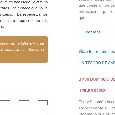
e ve es transitorio; lo que no
que comieron de ba
enemos una morada que no ha
entusiasmo: quieren
s cielos…
La esperanza nos
que...
e nuestro propio cuerpo a la
no.
Leer más
munión en la Iglesia y crea
mis actuaciones, busco la
UN TESORO DE SAB
XVII DOMINGO D
26 JULIO 2026
El rey Salomón hace
sorprendente a Dios
Pídeme lo que quiera