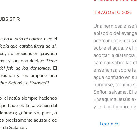
9 AGOSTO 2026
Una hermosa enseñan
episodio del evange
ue
no le deja ni comer,
dice el
acercándose a sus 
decía que estaba fuera de sí.
sobre el agua, y el 
sús, su predicación provoca
acortar la distancia
ibas y fariseos decían:
Tiene
caminar sobre las o
el jefe de los demonios
. El
enseñanza sobre la f
lexionen y les propone una
agua confiado en sus
echar Satanás a Satanás?
hundirse, termina s
Señor, sálvame. El 
io: él actúa siempre haciendo
Enseguida Jesús ext
 que hace es la salvación del
y le dijo: hombre de.
l demonio; ¿cómo va, pues, a
es precisamente acusarle de
Leer más
er de Satanás.