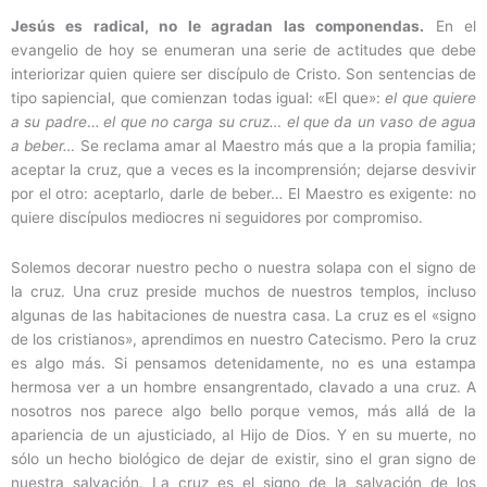
Jesús es radical, no le agradan las componendas.
En el
evangelio de hoy se enumeran una serie de actitudes que debe
interiorizar quien quiere ser discípulo de Cristo. Son sentencias de
tipo sapiencial, que comienzan todas igual: «El que»:
el que quiere
a su padre
…
el que no carga su cruz… el que da un vaso de agua
a beber…
Se reclama amar al Maestro más que a la propia familia;
aceptar la cruz, que a veces es la incomprensión; dejarse desvivir
por el otro: aceptarlo, darle de beber… El Maestro es exigente: no
quiere discípulos mediocres ni seguidores por compromiso.
Solemos decorar nuestro pecho o nuestra solapa con el signo de
la cruz. Una cruz preside muchos de nuestros templos, incluso
algunas de las habitaciones de nuestra casa. La cruz es el «signo
de los cristianos», aprendimos en nuestro Catecismo. Pero la cruz
es algo más. Si pensamos detenidamente, no es una estampa
hermosa ver a un hombre ensangrentado, clavado a una cruz. A
nosotros nos parece algo bello porque vemos, más allá de la
apariencia de un ajusticiado, al Hijo de Dios. Y en su muerte, no
sólo un hecho biológico de dejar de existir, sino el gran signo de
nuestra salvación. La cruz es el signo de la salvación de los