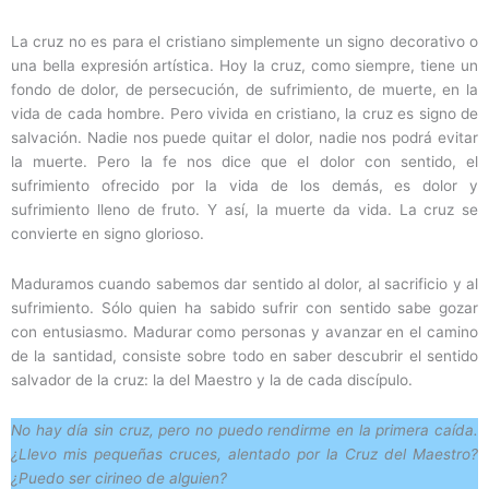
La cruz no es para el cristiano simplemente un signo decorativo o
una bella expresión artística. Hoy la cruz, como siempre, tiene un
fondo de dolor, de persecución, de sufrimiento, de muerte, en la
vida de cada hombre. Pero vivida en cristiano, la cruz es signo de
salvación. Nadie nos puede quitar el dolor, nadie nos podrá evitar
la muerte. Pero la fe nos dice que el dolor con sentido, el
sufrimiento ofrecido por la vida de los demás, es dolor y
sufrimiento lleno de fruto. Y así, la muerte da vida. La cruz se
convierte en signo glorioso.
Maduramos cuando sabemos dar sentido al dolor, al sacrificio y al
sufrimiento. Sólo quien ha sabido sufrir con sentido sabe gozar
con entusiasmo. Madurar como personas y avanzar en el camino
de la santidad, consiste sobre todo en saber descubrir el sentido
salvador de la cruz: la del Maestro y la de cada discípulo.
No hay día sin cruz, pero no puedo rendirme en la primera caída.
¿Llevo mis pequeñas cruces, alentado por la Cruz del Maestro?
¿Puedo ser cirineo de alguien?