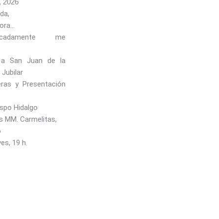
, 2026
da,
nora…
icadamente me
 a San Juan de la
Jubilar
ras y Presentación
spo Hidalgo
s MM. Carmelitas,
o
ves, 19 h.