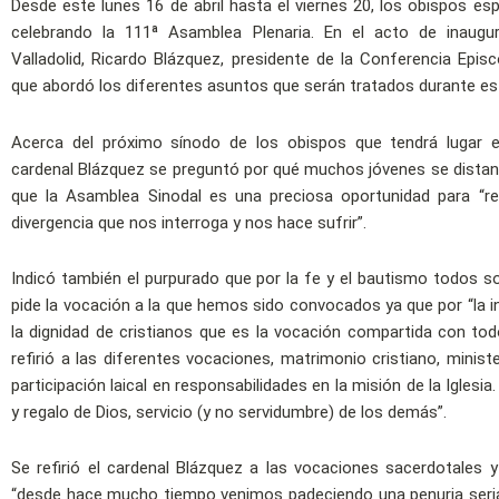
Desde este lunes 16 de abril hasta el viernes 20, los obispos es
celebrando la 111ª Asamblea Plenaria. En el acto de inaugur
Valladolid, Ricardo Blázquez, presidente de la Conferencia Epis
que abordó los diferentes asuntos que serán tratados durante es
Acerca del próximo sínodo de los obispos que tendrá lugar 
cardenal Blázquez se preguntó por qué muchos jóvenes se distancia
que la Asamblea Sinodal es una preciosa oportunidad para “re
divergencia que nos interroga y nos hace sufrir”.
Indicó también el purpurado que por la fe y el bautismo todos
pide la vocación a la que hemos sido convocados ya que por “la in
la dignidad de cristianos que es la vocación compartida con to
refirió a las diferentes vocaciones, matrimonio cristiano, minist
participación laical en responsabilidades en la misión de la Iglesi
y regalo de Dios, servicio (y no servidumbre) de los demás”.
Se refirió el cardenal Blázquez a las vocaciones sacerdotales 
“desde hace mucho tiempo venimos padeciendo una penuria seria 