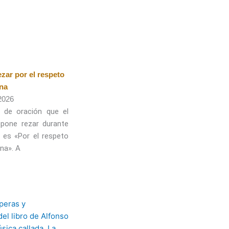
ezar por el respeto
ana
 2026
 de oración que el
pone rezar durante
o es «Por el respeto
na». A