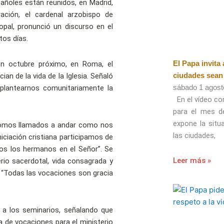
pañoles están reunidos, en Madrid,
ación, el cardenal arzobispo de
copal, pronunció un discurso en el
tos días.
El Papa invita
en octubre próximo, en Roma, el
ciudades sea
n de la vida de la Iglesia. Señaló
sábado 1 agost
plantearnos comunitariamente la
En el vídeo con
para el mes d
expone la situ
 somos llamados a andar como nos
las ciudades,
iciación cristiana participamos de
dos los hermanos en el Señor”. Se
Leer más »
erio sacerdotal, vida consagrada y
a. “Todas las vocaciones son gracia
y a los seminarios, señalando que
de vocaciones para el ministerio