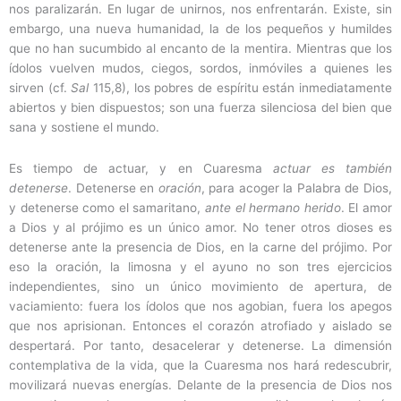
nos paralizarán. En lugar de unirnos, nos enfrentarán. Existe, sin
embargo, una nueva humanidad, la de los pequeños y humildes
que no han sucumbido al encanto de la mentira. Mientras que los
ídolos vuelven mudos, ciegos, sordos, inmóviles a quienes les
sirven (cf.
Sal
115,8), los pobres de espíritu están inmediatamente
abiertos y bien dispuestos; son una fuerza silenciosa del bien que
sana y sostiene el mundo.
Es tiempo de actuar, y en Cuaresma
actuar es también
detenerse
. Detenerse en
oración
, para acoger la Palabra de Dios,
y detenerse como el samaritano,
ante el hermano herido
. El amor
a Dios y al prójimo es un único amor. No tener otros dioses es
detenerse ante la presencia de Dios, en la carne del prójimo. Por
eso la oración, la limosna y el ayuno no son tres ejercicios
independientes, sino un único movimiento de apertura, de
vaciamiento: fuera los ídolos que nos agobian, fuera los apegos
que nos aprisionan. Entonces el corazón atrofiado y aislado se
despertará. Por tanto, desacelerar y detenerse. La dimensión
contemplativa de la vida, que la Cuaresma nos hará redescubrir,
movilizará nuevas energías. Delante de la presencia de Dios nos