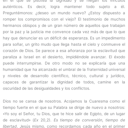
en el que se pisotea la dignidad y se niegan los vínculos
auténticos. Es decir, logra mantener todo sujeto a él.
Preguntémonos: ¿deseo un mundo nuevo? ¿Estoy dispuesto a
romper los compromisos con el viejo? El testimonio de muchos
hermanos obispos y de un gran número de aquellos que trabajan
por la paz y la justicia me convence cada vez más de que lo que
hay que denunciar es un déficit de esperanza. Es un impedimento
para soñar, un grito mudo que llega hasta el cielo y conmueve el
corazón de Dios. Se parece a esa añoranza por la esclavitud que
paraliza a Israel en el desierto, impidiéndole avanzar. El éxodo
puede interrumpirse. De otro modo no se explicaría que una
humanidad que ha alcanzado el umbral de la fraternidad universal
y niveles de desarrollo científico, técnico, cultural y jurídico,
capaces de garantizar la dignidad de todos, camine en la
oscuridad de las desigualdades y los conflictos.
Dios no se cansa de nosotros. Acojamos la Cuaresma como el
tiempo fuerte en el que su Palabra se dirige de nuevo a nosotros:
«Yo soy el Señor, tu Dios, que te hice salir de Egipto, de un lugar
de esclavitud» (
Ex
20,2).
Es tiempo de conversión, tiempo de
libertad
. Jesús mismo, como recordamos cada año en el primer