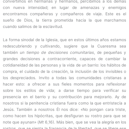
convertimos en hermanas y hermanos, percibimos a los demás
con nueva intensidad; en lugar de amenazas y enemigos
encontramos compañeras y compañeros de viaje. Este es el
sueño de Dios, la tierra prometida hacia la que marchamos
cuando salimos de la esclavitud.
La forma sinodal de la Iglesia, que en estos últimos años estamos
redescubriendo y cultivando, sugiere que la Cuaresma sea
también
un tiempo de decisiones comunitarias
, de pequeñas y
grandes decisiones a contracorriente, capaces de cambiar la
cotidianeidad de las personas y la vida de un barrio: los hábitos de
compra, el cuidado de la creación, la inclusión de los invisibles o
los despreciados. Invito a todas las comunidades cristianas a
hacer esto: a ofrecer a sus fieles momentos para reflexionar
sobre los estilos de vida; a darse tiempo para verificar su
presencia en el barrio y su contribución para mejorarlo. Ay de
nosotros si la penitencia cristiana fuera como la que entristecía a
Jesús. También a nosotros Él nos dice: «No pongan cara triste,
como hacen los hipócritas, que desfiguran su rostro para que se
note que ayunan» (
Mt
6,16). Más bien, que se vea la alegría en los
rostros, que se sienta la fragancia de la libertad, que se libere ese