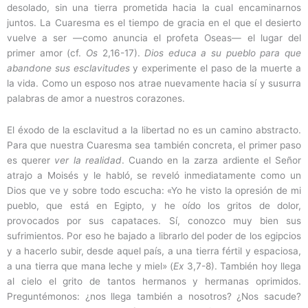
desolado, sin una tierra prometida hacia la cual encaminarnos
juntos. La Cuaresma es el tiempo de gracia en el que el desierto
vuelve a ser ―como anuncia el profeta Oseas― el lugar del
primer amor (cf.
Os
2,16-17).
Dios educa a su pueblo para que
abandone sus esclavitudes
y experimente el paso de la muerte a
la vida. Como un esposo nos atrae nuevamente hacia sí y susurra
palabras de amor a nuestros corazones.
El éxodo de la esclavitud a la libertad no es un camino abstracto.
Para que nuestra Cuaresma sea también concreta, el primer paso
es querer
ver la realidad
. Cuando en la zarza ardiente el Señor
atrajo a Moisés y le habló, se reveló inmediatamente como un
Dios que ve y sobre todo escucha: «Yo he visto la opresión de mi
pueblo, que está en Egipto, y he oído los gritos de dolor,
provocados por sus capataces. Sí, conozco muy bien sus
sufrimientos. Por eso he bajado a librarlo del poder de los egipcios
y a hacerlo subir, desde aquel país, a una tierra fértil y espaciosa,
a una tierra que mana leche y miel» (
Ex
3,7-8). También hoy llega
al cielo el grito de tantos hermanos y hermanas oprimidos.
Preguntémonos: ¿nos llega también a nosotros? ¿Nos sacude?