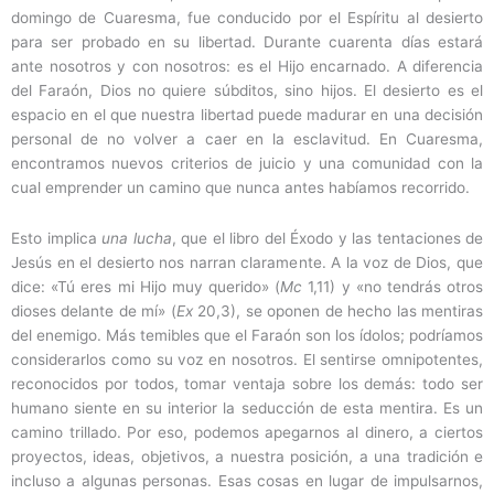
domingo de Cuaresma, fue conducido por el Espíritu al desierto
para ser probado en su libertad. Durante cuarenta días estará
ante nosotros y con nosotros: es el Hijo encarnado. A diferencia
del Faraón, Dios no quiere súbditos, sino hijos. El desierto es el
espacio en el que nuestra libertad puede madurar en una decisión
personal de no volver a caer en la esclavitud. En Cuaresma,
encontramos nuevos criterios de juicio y una comunidad con la
cual emprender un camino que nunca antes habíamos recorrido.
Esto implica
una lucha
, que el libro del Éxodo y las tentaciones de
Jesús en el desierto nos narran claramente. A la voz de Dios, que
dice: «Tú eres mi Hijo muy querido» (
Mc
1,11) y «no tendrás otros
dioses delante de mí» (
Ex
20,3), se oponen de hecho las mentiras
del enemigo. Más temibles que el Faraón son los ídolos; podríamos
considerarlos como su voz en nosotros. El sentirse omnipotentes,
reconocidos por todos, tomar ventaja sobre los demás: todo ser
humano siente en su interior la seducción de esta mentira. Es un
camino trillado. Por eso, podemos apegarnos al dinero, a ciertos
proyectos, ideas, objetivos, a nuestra posición, a una tradición e
incluso a algunas personas. Esas cosas en lugar de impulsarnos,