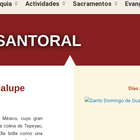
quia
Actividades
Sacramentos
Evan
SANTORAL
dalupe
Días 
Pági
P
México, cuyo gran
a colina de Tepeyac,
lla brilla como una