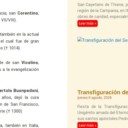
San Cayetano de Thiene, pr
región de la Campania, en I
ncia, san
Corentino
,
obras de caridad, especial
II/VIII).
Leer más »
también en la actual
 el cual fue de gran
os († 1014).
rte de san
Vicelino
,
 a la evangelización
ertolo Buonpedoni
,
Transfiguración d
 años, dejó la cura
jueves 6 agosto, 2026
en de San Francisco,
Fiesta de la Transfigurac
te († 1300).
Unigénito amado del Eterno
sus santos apóstoles Pedro
a, también en Italia,
Leer más »