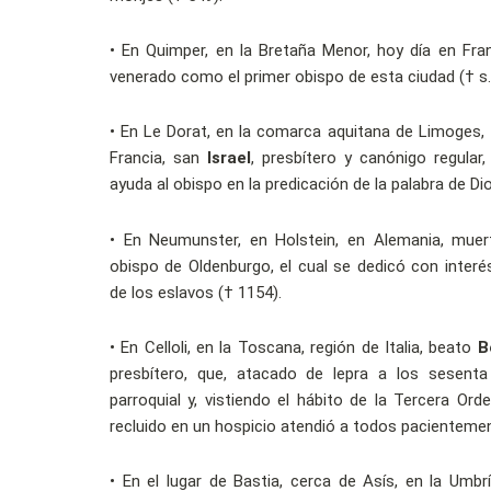
• En Quimper, en la Bretaña Menor, hoy día en Fra
venerado como el primer obispo de esta ciudad († s. V
• En Le Dorat, en la comarca aquitana de Limoges, 
Francia, san
Israel
, presbítero y canónigo regular,
ayuda al obispo en la predicación de la palabra de Di
• En Neumunster, en Holstein, en Alemania, mue
obispo de Oldenburgo, el cual se dedicó con interés
de los eslavos († 1154).
• En Celloli, en la Toscana, región de Italia, beato
B
presbítero, que, atacado de lepra a los sesenta
parroquial y, vistiendo el hábito de la Tercera Ord
recluido en un hospicio atendió a todos pacientemen
• En el lugar de Bastia, cerca de Asís, en la Umbrí