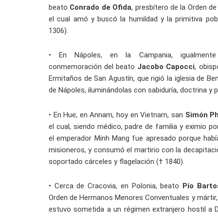
beato
Conrado de Ofida
, presbítero de la Orden 
el cual amó y buscó la humildad y la primitiva po
1306).
• En Nápoles, en la Campania, igualmente 
conmemoración del beato
Jacobo Capocci
, obisp
Ermitaños de San Agustín, que rigió la iglesia de B
de Nápoles, iluminándolas con sabiduría, doctrina y p
• En Hue, en Annam, hoy en Vietnam, san
Simón P
el cual, siendo médico, padre de familia y eximio por
el emperador Minh Mang fue apresado porque hab
misioneros, y consumó el martirio con la decapitac
soportado cárceles y flagelación († 1840).
• Cerca de Cracovia, en Polonia, beato
Pío Barto
Orden de Hermanos Menores Conventuales y mártir,
estuvo sometida a un régimen extranjero hostil a 