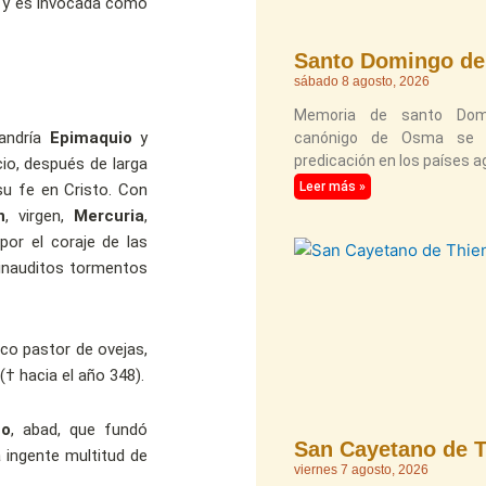
os y es invocada como
Santo Domingo d
sábado 8 agosto, 2026
Memoria de santo Domin
jandría
Epimaquio
y
canónigo de Osma se h
predicación en los países ag
io, después de larga
Leer más »
su fe en Cristo. Con
n
, virgen,
Mercuria
,
por el coraje de las
 inauditos tormentos
ico pastor de ovejas,
† hacia el año 348).
no
, abad, que fundó
San Cayetano de 
ingente multitud de
viernes 7 agosto, 2026