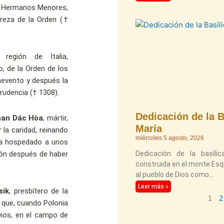
de Hermanos Menores,
breza de la Orden (†
región de Italia,
o, de la Orden de los
enevento y después la
rudencia († 1308).
Dedicación de la B
han Dác Hòa
, mártir,
María
 la caridad, reinando
miércoles 5 agosto, 2026
ía hospedado a unos
ión después de haber
Dedicación de la basíl
construida en el monte Esqui
al pueblo de Dios como
Leer más »
sik
, presbítero de la
1
2
 que, cuando Polonia
Dios, en el campo de