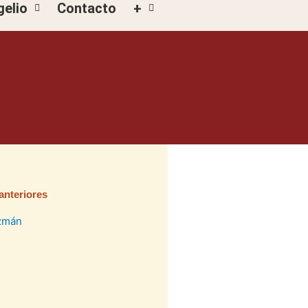
gelio
Contacto
+
anteriores
na
ágina
Página
Página
Página