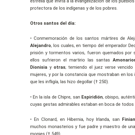
estrella que invita a la evangelización de los puebl
protectora de los indígenas y de los pobres.
Otros santos del día:
• Conmemoración de los santos mártires de Ale
Alejandro
, los cuales, en tiempo del emperador Dec
prisión y tormentos varios, fueron quemados por 
ellos sufrieron el martirio las santas
Amonario
Dionisia
y
otras
; temiendo el juez verse vencido 
mujeres, y por la constancia que mostraban en los
que les infligía, las hizo degollar († 250).
• En la isla de Chipre, san
Espiridión
, obispo, autént
cuyas gestas admirables estaban en boca de todos (
• En Clonard, en Hibernia, hoy Irlanda, san
Finia
muchos monasterios y fue padre y maestro de una 
monjes († 549).