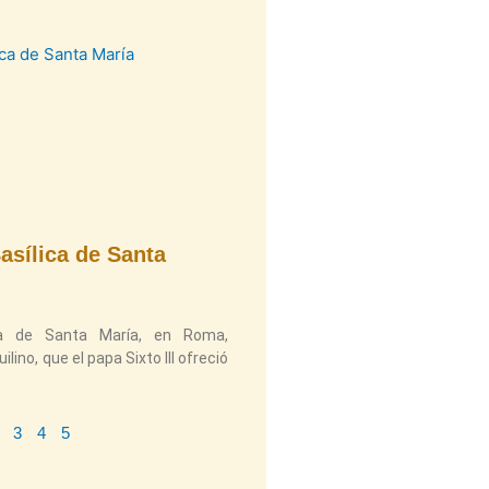
asílica de Santa
ica de Santa María, en Roma,
lino, que el papa Sixto III ofreció
3
4
5