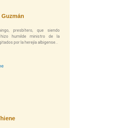
e Guzmán
go, presbítero, que siendo
izo humilde ministro de la
itados por la herejía albigense
Thiene