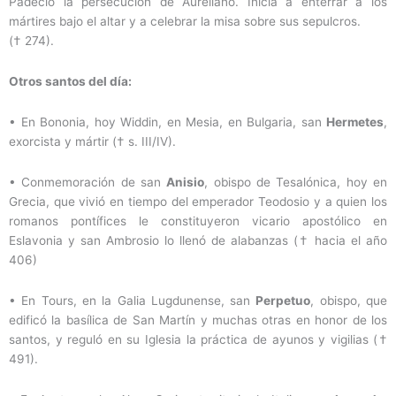
Padeció la persecución de Aureliano. Inicia a enterrar a los
mártires bajo el altar y a celebrar la misa sobre sus sepulcros.
(† 274).
Otros santos del día:
• En Bononia, hoy Widdin, en Mesia, en Bulgaria, san
Hermetes
,
exorcista y mártir († s. III/IV).
• Conmemoración de san
Anisio
, obispo de Tesalónica, hoy en
Grecia, que vivió en tiempo del emperador Teodosio y a quien los
romanos pontífices le constituyeron vicario apostólico en
Eslavonia y san Ambrosio lo llenó de alabanzas († hacia el año
406)
• En Tours, en la Galia Lugdunense, san
Perpetuo
, obispo, que
edificó la basílica de San Martín y muchas otras en honor de los
santos, y reguló en su Iglesia la práctica de ayunos y vigilias (†
491).