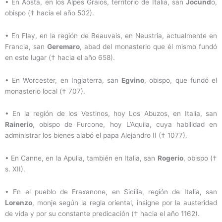
• En Aosta, en los Alpes Graios, territorio de Italia, san
Jocund
o,
obispo († hacia el año 502).
• En Flay, en la región de Beauvais, en Neustria, actualmente en
Francia, san
Geremaro
, abad del monasterio que él mismo fundó
en este lugar († hacia el año 658).
• En Worcester, en Inglaterra, san
Egvino
, obispo, que fundó el
monasterio local († 707).
• En la región de los Vestinos, hoy Los Abuzos, en Italia, san
Rainerio
, obispo de Furcone, hoy L’Aquila, cuya habilidad en
administrar los bienes alabó el papa Alejandro II († 1077).
• En Canne, en la Apulia, también en Italia, san
Rogerio
, obispo (†
s. XII).
• En el pueblo de Fraxanone, en Sicilia, región de Italia, san
Lorenzo
, monje según la regla oriental, insigne por la austeridad
de vida y por su constante predicación († hacia el año 1162).