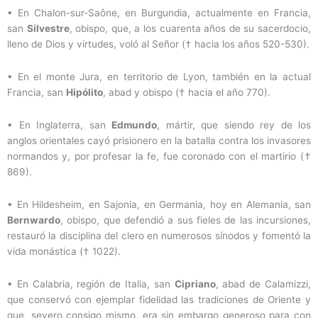
•
En Chalon-sur-Saône, en Burgundia, actualmente en Francia,
san
Silvestre
, obispo, que, a los cuarenta años de su sacerdocio,
lleno de Dios y virtudes, voló al Señor († hacia los años 520-530).
•
En el monte Jura, en territorio de Lyon, también en la actual
Francia, san
Hipólito
, abad y obispo († hacia el año 770).
•
En Inglaterra, san
Edmundo
, mártir, que siendo rey de los
anglos orientales cayó prisionero en la batalla contra los invasores
normandos y, por profesar la fe, fue coronado con el martirio (†
869).
•
En Hildesheim, en Sajonia, en Germania, hoy en Alemania, san
Bernwardo
, obispo, que defendió a sus fieles de las incursiones,
restauró la disciplina del clero en numerosos sínodos y fomentó la
vida monástica († 1022).
•
En Calabria, región de Italia, san
Cipriano
, abad de Calamizzi,
que conservó con ejemplar fidelidad las tradiciones de Oriente y
que, severo consigo mismo, era sin embargo generoso para con