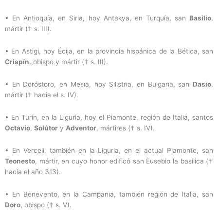
•
En Antioquía, en Siria, hoy Antakya, en Turquía, san
Basilio
,
mártir († s. III).
•
En Astigi, hoy Écija, en la provincia hispánica de la Bética, san
Crispín
, obispo y mártir († s. III).
•
En Doróstoro, en Mesia, hoy Silistria, en Bulgaria, san
Dasio
,
mártir († hacia el s. IV).
•
En Turín, en la Liguria, hoy el Piamonte, región de Italia, santos
Octavio
,
Solútor
y
Adventor
, mártires († s. IV).
•
En Verceli, también en la Liguria, en el actual Piamonte, san
Teonesto
, mártir, en cuyo honor edificó san Eusebio la basílica (†
hacia el año 313).
•
En Benevento, en la Campania, también región de Italia, san
Doro
, obispo († s. V).