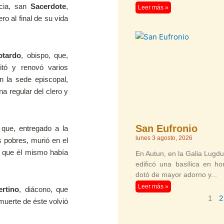
ncia, san
Sacerdote
,
Leer más »
o al final de su vida
otardo
, obispo, que,
itó y renovó varios
n la sede episcopal,
na regular del clero y
San Eufronio
 que, entregado a la
lunes 3 agosto, 2026
s pobres, murió en el
, que él mismo había
En Autun, en la Galia Lugdu
edificó una basílica en ho
dotó de mayor adorno y
Leer más »
ertino
, diácono, que
1
2
muerte de éste volvió