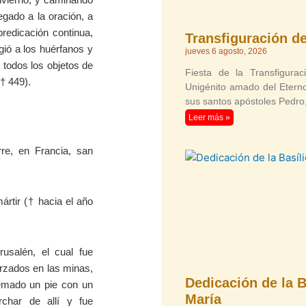
egado a la oración, a
predicación continua,
Transfiguración d
gió a los huérfanos y
jueves 6 agosto, 2026
 todos los objetos de
Fiesta de la Transfigurac
† 449).
Unigénito amado del Eterno
sus santos apóstoles Pedro
Leer más »
re, en Francia, san
ártir († hacia el año
rusalén, el cual fue
rzados en las minas,
Dedicación de la B
emado un pie con un
María
rchar de allí y fue