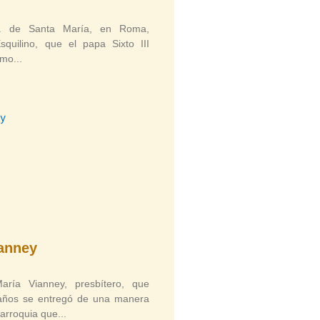
ica de Santa María, en Roma,
quilino, que el papa Sixto III
omo
anney
ría Vianney, presbítero, que
años se entregó de una manera
parroquia que