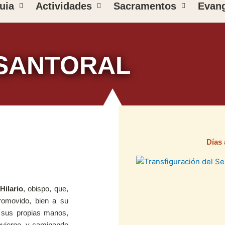
uia
Actividades
Sacramentos
Evang
SANTORAL
Días 
Pági
P
Hilario
, obispo, que,
promovido, bien a su
n sus propias manos,
nvierno, y caminando