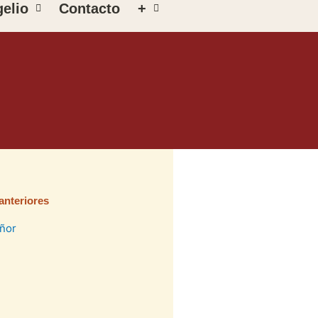
elio
Contacto
+
anteriores
na
ágina
Página
Página
Página