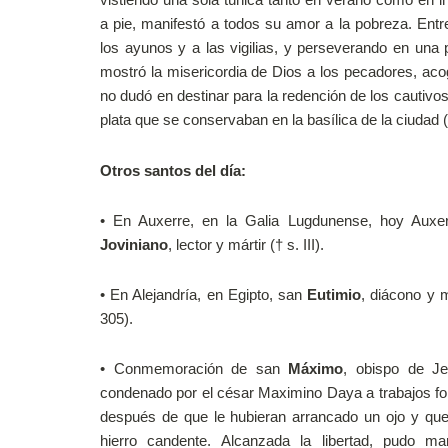
a pie, manifestó a todos su amor a la pobreza. Entr
los ayunos y a las vigilias, y perseverando en una 
mostró la misericordia de Dios a los pecadores, aco
no dudó en destinar para la redención de los cautivos
plata que se conservaban en la basílica de la ciudad (
Otros santos del día:
•
En Auxerre, en la Galia Lugdunense, hoy Auxer
Joviniano
, lector y mártir († s. III).
•
En Alejandría, en Egipto, san
Eutimio
, diácono y m
305).
•
Conmemoración de san
Máximo
, obispo de Je
condenado por el césar Maximino Daya a trabajos fo
después de que le hubieran arrancado un ojo y qu
hierro candente. Alcanzada la libertad, pudo ma