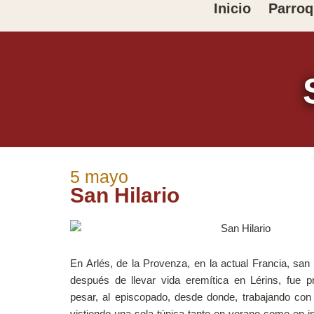
Ir
Inicio
Parroq
al
contenido
5 mayo
San Hilario
En Arlés, de la Provenza, en la actual Francia, san
después de llevar vida eremítica en Lérins, fue 
pesar, al episcopado, desde donde, trabajando co
vistiendo una sola túnica tanto en verano como en i