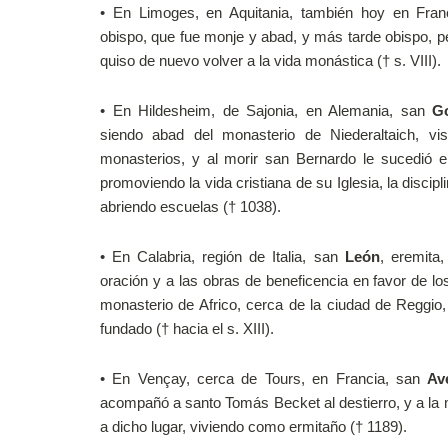
•
En Limoges, en Aquitania, también hoy en Fra
obispo, que fue monje y abad, y más tarde obispo, per
quiso de nuevo volver a la vida monástica († s. VIII).
•
En Hildesheim, de Sajonia, en Alemania, san
G
siendo abad del monasterio de Niederaltaich, vis
monasterios, y al morir san Bernardo le sucedió e
promoviendo la vida cristiana de su Iglesia, la discipli
abriendo escuelas († 1038).
•
En Calabria, región de Italia, san
León
, eremita,
oración y a las obras de beneficencia en favor de lo
monasterio de Africo, cerca de la ciudad de Reggio
fundado († hacia el s. XIII).
•
En Vençay, cerca de Tours, en Francia, san
Av
acompañó a santo Tomás Becket al destierro, y a la 
a dicho lugar, viviendo como ermitaño († 1189).