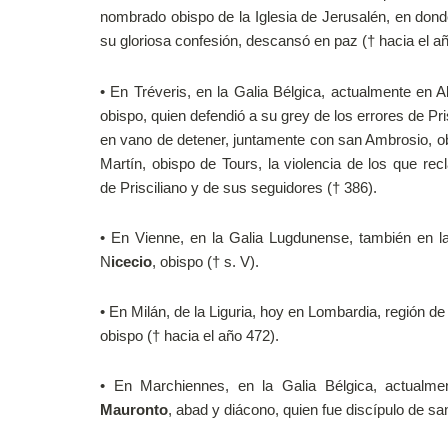
nombrado obispo de la Iglesia de Jerusalén, en donde
su gloriosa confesión, descansó en paz († hacia el a
•
En Tréveris, en la Galia Bélgica, actualmente en 
obispo, quien defendió a su grey de los errores de Pri
en vano de detener, juntamente con san Ambrosio, ob
Martín, obispo de Tours, la violencia de los que re
de Prisciliano y de sus seguidores († 386).
•
En Vienne, en la Galia Lugdunense, también en la
N
icecio
, obispo († s. V).
•
En Milán, de la Liguria, hoy en Lombardia, región de 
obispo († hacia el año 472).
•
En Marchiennes, en la Galia Bélgica, actualme
Mauronto
, abad y diácono, quien fue discípulo de s