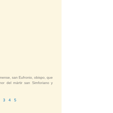
nense, san Eufronio, obispo, que
nor del mártir san Simforiano y
3
4
5