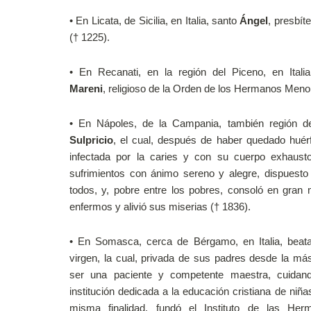
•
En Licata, de Sicilia, en Italia, santo
Ángel
, presbít
(† 1225).
•
En Recanati, en la región del Piceno, en Itali
Mareni
, religioso de la Orden de los Hermanos Meno
•
En Nápoles, de la Campania, también región de
Sulpricio
, el cual, después de haber quedado huér
infectada por la caries y con su cuerpo exhaust
sufrimientos con ánimo sereno y alegre, dispuest
todos, y, pobre entre los pobres, consoló en gra
enfermos y alivió sus miserias († 1836).
•
En Somasca, cerca de Bérgamo, en Italia, bea
virgen, la cual, privada de sus padres desde la más
ser una paciente y competente maestra, cuida
institución dedicada a la educación cristiana de niña
misma finalidad, fundó el Instituto de las Her