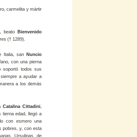
ero, carmelita y mártir
a, beato
Bienvenido
res († 1289).
 Italia, san
Nuncio
fano, con una pierna
o soportó todos sus
o siempre a ayudar a
n manera a los demás
ta
Catalina Cittadini
,
 tierna edad, llegó a
ndo con esmero una
s pobres, y, con esta
manas Ursulinas de