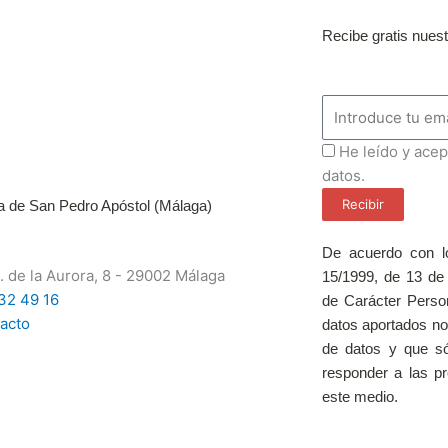
Recibe gratis nues
Email
ProteccionDatos
He leído y acep
datos.
Recibir
a de San Pedro Apóstol (Málaga)
De acuerdo con lo
. de la Aurora, 8 - 29002 Málaga
15/1999, de 13 de
32 49 16
de Carácter Perso
acto
datos aportados no
de datos y que só
responder a las p
este medio.