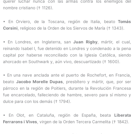
querer luchar nunca con las armas contra los enemigos del
nombre cristiano († 1126).
•
En Orviero, de la Toscana, región de Italia, beato
Tomás
Corsini
, religioso de la Orden de los Siervos de María († 1343).
•
En Londres, en Inglaterra, san
Juan Rigby
, mártir, el cual,
reinando Isabel I, fue detenido en Londres y condenado a la pena
capital por haberse reconciliado con la Iglesia Católica, siendo
ahorcado en Southwark y, aún vivo, descuartizado († 1600).
•
En una nave anclada ante el puerto de Rochefort, en Francia,
beato
Jacobo Morelle Dupas
, presbítero y mártir, que, por ser
párroco en la región de Poitiers, durante la Revolución Francesa
fue encarcelado, falleciendo de hambre, severo para sí mismo y
dulce para con los demás († 1794).
•
En Olot, en Cataluña, región de España, beata
Liberata
Ferrarons i Vives
, virgen de la Orden Tercera Carmelita († 1842).