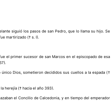
elante siguió los pasos de san Pedro, que lo llama su hijo. Se
e martirizado († s. I).
 fue el primer sucesor de san Marcos en el episcopado de esa
67).
o único Dios, sometieron decididos sus cuellos a la espada (†
la herejía († hacia el año 393).
chazaban el Concilio de Calcedonia, y en tiempo del emperador