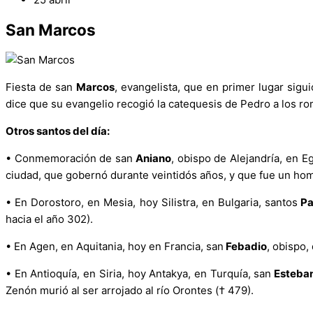
San Marcos
Fiesta de san
Marcos
, evangelista, que en primer lugar sigu
dice que su evangelio recogió la catequesis de Pedro a los roma
Otros santos del día:
•
Conmemoración de san
Aniano
, obispo de Alejandría, en 
ciudad, que gobernó durante veintidós años, y que fue un hom
•
En Dorostoro, en Mesia, hoy Silistra, en Bulgaria, santos
Pa
hacia el año 302).
•
En Agen, en Aquitania, hoy en Francia, san
Febadio
, obispo,
•
En Antioquía, en Siria, hoy Antakya, en Turquía, san
Esteba
Zenón murió al ser arrojado al río Orontes († 479).