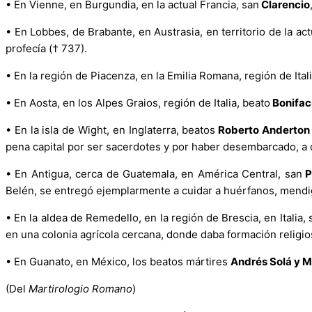
•
En Vienne, en Burgundia, en la actual Francia, san
Clarencio
•
En Lobbes, de Brabante, en Austrasia, en territorio de la act
profecía († 737).
•
En la región de Piacenza, en la Emilia Romana, región de Itali
•
En Aosta, en los Alpes Graios, región de Italia, beato
Bonifac
•
En la isla de Wight, en Inglaterra, beatos
Roberto Anderto
pena capital por ser sacerdotes y por haber desembarcado, a c
•
En Antigua, cerca de Guatemala, en América Central, san
P
Belén, se entregó ejemplarmente a cuidar a huérfanos, mendi
•
En la aldea de Remedello, en la región de Brescia, en Italia, 
en una colonia agrícola cercana, donde daba formación religios
•
En Guanato, en México, los beatos mártires
Andrés Solá y M
(Del
Martirologio Romano
)