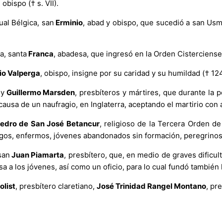
, obispo († s. VII).
ual Bélgica, san
Erminio
, abad y obispo, que sucedió a san Usma
a, santa
Franca
, abadesa, que ingresó en la Orden Cisterciense
io Valperga
, obispo, insigne por su caridad y su humildad († 12
n
y
Guillermo Marsden
, presbíteros y mártires, que durante la 
ausa de un naufragio, en Inglaterra, aceptando el martirio con 
edro de San José Betancur
, religioso de la Tercera Orden d
gos, enfermos, jóvenes abandonados sin formación, peregrinos 
san
Juan Piamarta
, presbítero, que, en medio de graves dificul
a a los jóvenes, así como un oficio, para lo cual fundó también
olist
, presbítero claretiano,
José Trinidad Rangel Montano
, pr