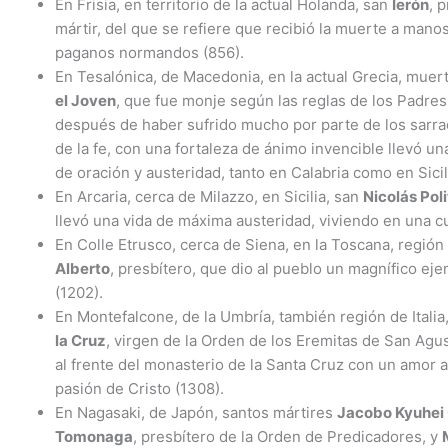
En Frisia, en territorio de la actual Holanda, san
Ierón
, 
mártir, del que se refiere que recibió la muerte a manos
paganos normandos (856).
En Tesalónica, de Macedonia, en la actual Grecia, muer
el Joven
, que fue monje según las reglas de los Padres 
después de haber sufrido mucho por parte de los sarr
de la fe, con una fortaleza de ánimo invencible llevó un
de oración y austeridad, tanto en Calabria como en Sicil
En Arcaria, cerca de Milazzo, en Sicilia, san
Nicolás Poli
llevó una vida de máxima austeridad, viviendo en una c
En Colle Etrusco, cerca de Siena, en la Toscana, región d
Alberto
, presbítero, que dio al pueblo un magnífico eje
(1202).
En Montefalcone, de la Umbría, también región de Italia
la Cruz
, virgen de la Orden de los Eremitas de San Agu
al frente del monasterio de la Santa Cruz con un amor a
pasión de Cristo (1308).
En Nagasaki, de Japón, santos mártires
Jacobo Kyuhei
Tomonaga
, presbítero de la Orden de Predicadores, y