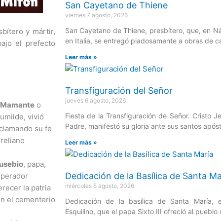
San Cayetano de Thiene
viernes 7 agosto, 2026
San Cayetano de Thiene, presbítero, que, en Ná
bítero y mártir,
en Italia, se entregó piadosamente a obras de c
ajo el prefecto
Leer más »
Transfiguración del Señor
jueves 6 agosto, 2026
Mamante
o
Fiesta de la Transfiguración de Señor. Cristo J
umilde, vivió
Padre, manifestó su gloria ante sus santos após
oclamando su fe
reliano
Leer más »
usebio
, papa,
Dedicación de la Basílica de Santa Ma
mperador
miércoles 5 agosto, 2026
recer la patria
en el cementerio
Dedicación de la basílica de Santa María,
Esquilino, que el papa Sixto III ofreció al puebl