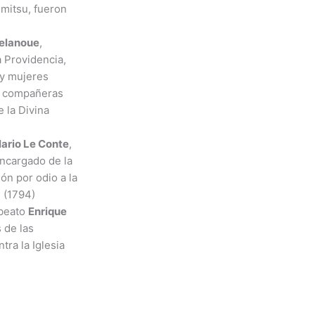
mitsu, fueron
elanoue
,
a Providencia,
 y mujeres
s compañeras
 la Divina
lario Le Conte
,
encargado de la
ón por odio a la
 (1794)
 beato
Enrique
 de las
tra la Iglesia