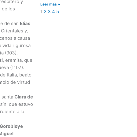
presbítero y
Leer más »
 de los
1
2
3
4
5
te de san
Elías
Orientales y,
acenos a causa
a vida rigurosa
ia (903).
ti
, eremita, que
ueva (1107).
e Italia, beato
mplo de virtud
, santa
Clara de
stín, que estuvo
rdiente a la
 Gorobioye
Miguel