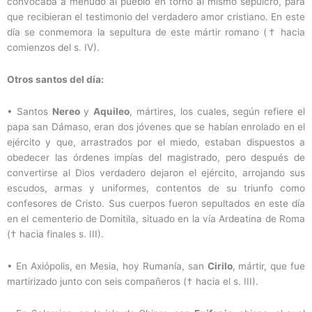
convocaba a menudo al pueblo en torno al mismo sepulcro, para
que recibieran el testimonio del verdadero amor cristiano. En este
día se conmemora la sepultura de este mártir romano († hacia
comienzos del s. IV).
Otros santos del día:
•
Santos
Nereo
y
Aquileo
, mártires, los cuales, según refiere el
papa san Dámaso, eran dos jóvenes que se habían enrolado en el
ejército y que, arrastrados por el miedo, estaban dispuestos a
obedecer las órdenes impías del magistrado, pero después de
convertirse al Dios verdadero dejaron el ejército, arrojando sus
escudos, armas y uniformes, contentos de su triunfo como
confesores de Cristo. Sus cuerpos fueron sepultados en este día
en el cementerio de Domitila, situado en la vía Ardeatina de Roma
(† hacia finales s. III).
•
En Axiópolis, en Mesia, hoy Rumanía, san
Cirilo
, mártir, que fue
martirizado junto con seis compañeros († hacia el s. III).