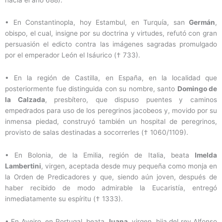
•
En Constantinopla, hoy Estambul, en Turquía, san
Germán
,
obispo, el cual, insigne por su doctrina y virtudes, refutó con gran
persuasión el edicto contra las imágenes sagradas promulgado
por el emperador León el Isáurico († 733).
•
En la región de Castilla, en España, en la localidad que
posteriormente fue distinguida con su nombre, santo
Domingo de
la Calzada
, presbítero, que dispuso puentes y caminos
empedrados para uso de los peregrinos jacobeos y, movido por su
inmensa piedad, construyó también un hospital de peregrinos,
provisto de salas destinadas a socorrerles († 1060/1109).
•
En Bolonia, de la Emilia, región de Italia, beata
Imelda
Lambertini
, virgen, aceptada desde muy pequeña como monja en
la Orden de Predicadores y que, siendo aún joven, después de
haber recibido de modo admirable la Eucaristía, entregó
inmediatamente su espíritu († 1333).
•
En Aveiro, en Portugal, beata
Juana
, virgen, hija del rey Alfonso