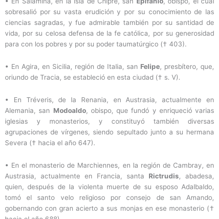
•
En Salamina, en la isla de Chipre, san
Epifanio
, obispo, el cual
sobresalió por su vasta erudición y por su conocimiento de las
ciencias sagradas, y fue admirable también por su santidad de
vida, por su celosa defensa de la fe católica, por su generosidad
para con los pobres y por su poder taumatúrgico († 403).
•
En Agira, en Sicilia, región de Italia, san
Felipe
, presbítero, que,
oriundo de Tracia, se estableció en esta ciudad († s. V).
•
En Tréveris, de la Renania, en Austrasia, actualmente en
Alemania, san
Modoaldo
, obispo, que fundó y enriqueció varias
iglesias y monasterios, y constituyó también diversas
agrupaciones de vírgenes, siendo sepultado junto a su hermana
Severa († hacia el año 647).
•
En el monasterio de Marchiennes, en la región de Cambray, en
Austrasia, actualmente en Francia, santa
Rictrudis
, abadesa,
quien, después de la violenta muerte de su esposo Adalbaldo,
tomó el santo velo religioso por consejo de san Amando,
gobernando con gran acierto a sus monjas en ese monasterio (†
hacia el año 688).