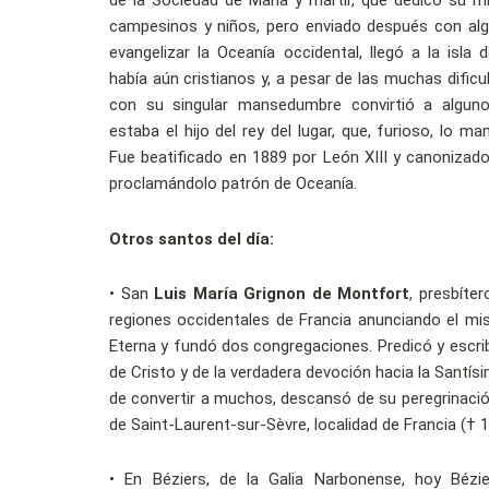
de la Sociedad de María y mártir, que dedicó su mi
campesinos y niños, pero enviado después con a
evangelizar la Oceanía occidental, llegó a la isla
había aún cristianos y, a pesar de las muchas dific
con su singular mansedumbre convirtió a alguno
estaba el hijo del rey del lugar, que, furioso, lo m
Fue beatificado en 1889 por León XIII y canonizado
proclamándolo patrón de Oceanía.
Otros santos del día:
•
San
Luis María Grignon de Montfort
, presbíter
regiones occidentales de Francia anunciando el mist
Eterna y fundó dos congregaciones. Predicó y escrib
de Cristo y de la verdadera devoción hacia la Santís
de convertir a muchos, descansó de su peregrinación
de Saint-Laurent-sur-Sèvre, localidad de Francia († 1
•
En Béziers, de la Galia Narbonense, hoy Bézie