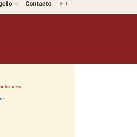
gelio
Contacto
+
anteriores
na
ágina
Página
Página
Página