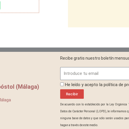
Recibe gratis nuestro boletín mensua
Email
ProteccionDatos
He leído y acepto la política de p
óstol (Málaga)
Recibir
Málaga
De acuerdo con lo establecido por la Ley Orgánica 
Datos de Carácter Personal (LOPD), le informamos q
ninguna base de datos y que sólo serán usados para
hagan a través de este medio.