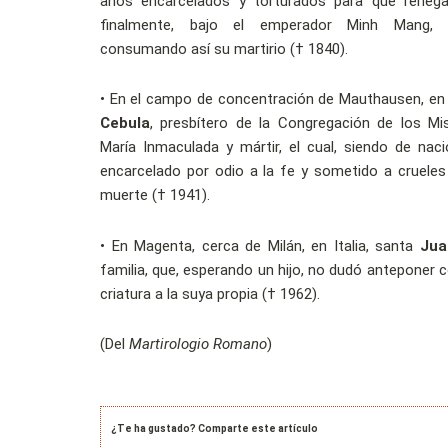
años encarcelados y torturados para que renegas
finalmente, bajo el emperador Minh Mang, f
consumando así su martirio († 1840).
•
En el campo de concentración de Mauthausen, en 
Cebula
, presbítero de la Congregación de los Mi
María Inmaculada y mártir, el cual, siendo de naci
encarcelado por odio a la fe y sometido a cruele
muerte († 1941).
•
En Magenta, cerca de Milán, en Italia, santa
Jua
familia, que, esperando un hijo, no dudó anteponer c
criatura a la suya propia († 1962).
(Del
Martirologio Romano
)
¿Te ha gustado? Comparte este artículo