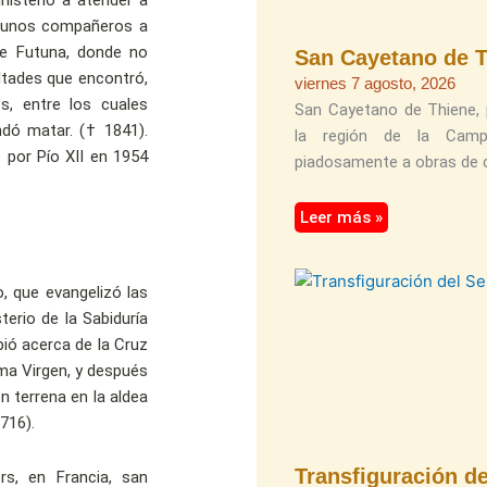
nisterio a atender a
lgunos compañeros a
 de Futuna, donde no
San Cayetano de 
ultades que encontró,
viernes 7 agosto, 2026
s, entre los cuales
San Cayetano de Thiene, p
andó matar. († 1841).
la región de la Campa
 por Pío XII en 1954
piadosamente a obras de c
Leer más »
o, que evangelizó las
erio de la Sabiduría
ió acerca de la Cruz
ima Virgen, y después
 terrena en la aldea
716).
Transfiguración d
rs, en Francia, san