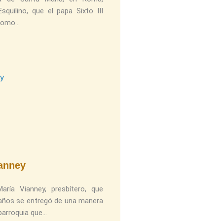
quilino, que el papa Sixto III
 como
anney
ría Vianney, presbítero, que
años se entregó de una manera
 parroquia que