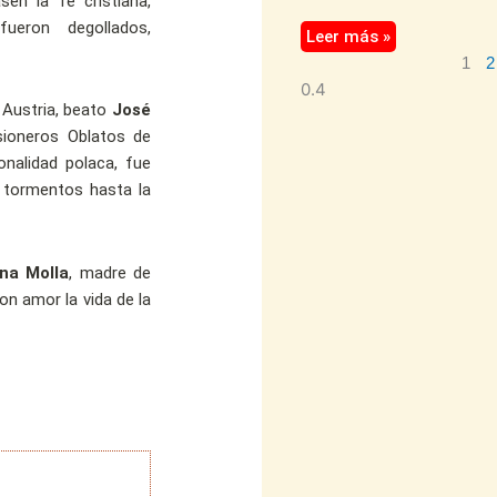
en la fe cristiana,
ueron degollados,
Leer más »
1
2
Austria, beato
José
sioneros Oblatos de
onalidad polaca, fue
s tormentos hasta la
na Molla
, madre de
on amor la vida de la