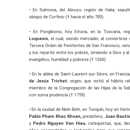
•
En Sulmona, del Abruzo, región de Italia, sepul
obispo de Corfinio († hacia el año 700).
•
En Pongibonsi, hoy Etruria, en la Toscana, reg
Luquesio
, el cual, siendo mercader, al convertirse v
Tercera Orden de Penitentes de San Francisco, ven
y los repartió entre los pobres, sirviendo a Dios y a
evangélico, humildad y pobreza († 1260).
•
En la aldea de Saint-Laurent-sur-Sèvre, en Francia
de Jesús Trichet
, virgen, que vistió el hábito 
miembro de la Congregación de las Hijas de la Sabid
con suma prudencia († 1759).
•
En la ciudad de Ninh-Binh, en Tonquín, hoy en Vie
Pablo Pham Khac Khoan,
presbítero,
Juan Bauti
y
Pedro Nguyen Van Hieu
, catequistas, que, d