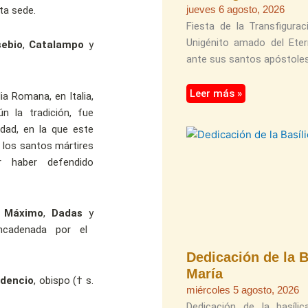
jueves 6 agosto, 2026
ta sede.
Fiesta de la Transfigurac
Unigénito amado del Eter
ebio
,
Catalampo
y
ante sus santos apóstoles
Leer más »
ia Romana, en Italia,
n la tradición, fue
udad, en la que este
 los santos mártires
r haber defendido
Máximo
,
Dadas
y
ncadenada por el
Dedicación de la B
María
dencio
, obispo († s.
miércoles 5 agosto, 2026
Dedicación de la basíl