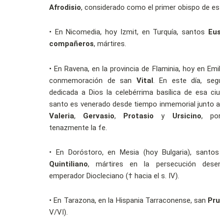
Afrodisio
, considerado como el primer obispo de es
•
En Nicomedia, hoy Izmit, en Turquía, santos
Eus
compañeros
, mártires.
•
En Ravena, en la provincia de Flaminia, hoy en Emil
conmemoración de san
Vital
. En este día, segú
dedicada a Dios la celebérrima basílica de esa ci
santo es venerado desde tiempo inmemorial junto a
Valeria
,
Gervasio
,
Protasio
y
Ursicino
, po
tenazmente la fe.
•
En Doróstoro, en Mesia (hoy Bulgaria), santos
Quintiliano
, mártires en la persecución dese
emperador Diocleciano († hacia el s. IV).
•
En Tarazona, en la Hispania Tarraconense, san
Pru
V/VI).