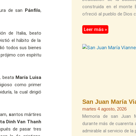
construida en el monte Es
tura de san
Pánfilo
,
ofreció al pueblo de Dios
Leer más »
ión de Italia, beato
istió el hábito de la
dió todos sus bienes
l prójimo con espíritu
, beata
María Luisa
religioso como primer
uría, la cual dirigió
San Juan María Vi
martes 4 agosto, 2026
tnam,
s
antos
mártires
Memoria de san Juan Ma
sta Dinh Van Thanh
durante más de cuarenta 
espués de pasar tres
admirable al servicio de la