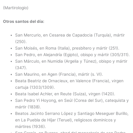
(Martirologio)
Otros santos del día:
San Mercurio, en Cesarea de Capadocia (Turquía), mártir
(250).
San Moisés, en Roma (Italia), presbítero y mártir (251).
San Pedro, en Alejandría (Egipto), obispo y mártir (305/311).
San Márculo, en Numidia (Argelia y Túnez), obispo y mártir
(347).
San Maurino, en Agen (Francia), mártir (s. VI).
Beata Beatriz de Ornacieux, en Valence (Francia), virgen
cartuja (1303/1309).
Beata Isabel Achler, en Reute (Suiza), virgen (1420).
San Pedro Yi Hoyong, en Seúl (Corea del Sur), catequista y
mártir (1838).
Beatos Jacinto Serrano López y Santiago Meseguer Burillo,
en La Puebla de Híjar (Teruel), religiosos dominicos y
mártires (1936).
San García, en Burgos, abad del monasterio de san Pedro