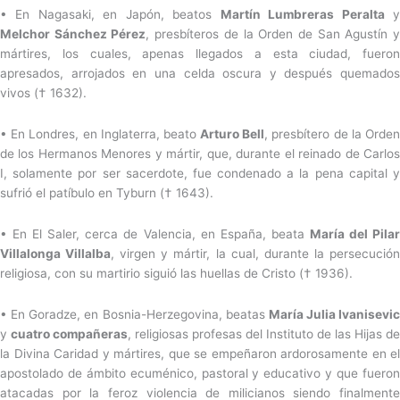
• En Nagasaki, en Japón, beatos
Martín Lumbreras Peralta
Melchor Sánchez Pérez
, presbíteros de la Orden de San Agustín 
mártires, los cuales, apenas llegados a esta ciudad, fueron
apresados, arrojados en una celda oscura y después quemados
vivos († 1632).
• En Londres, en Inglaterra, beato
Arturo Bell
, presbítero de la Orde
de los Hermanos Menores y mártir, que, durante el reinado de Carlos
I, solamente por ser sacerdote, fue condenado a la pena capital y
sufrió el patíbulo en Tyburn († 1643).
• En El Saler, cerca de Valencia, en España, beata
María del Pila
Villalonga Villalba
, virgen y mártir, la cual, durante la persecució
religiosa, con su martirio siguió las huellas de Cristo († 1936).
• En Goradze, en Bosnia-Herzegovina, beatas
María Julia Ivanisevic
y
cuatro compañeras
, religiosas profesas del Instituto de las Hijas de
la Divina Caridad y mártires, que se empeñaron ardorosamente en el
apostolado de ámbito ecuménico, pastoral y educativo y que fueron
atacadas por la feroz violencia de milicianos siendo finalmente