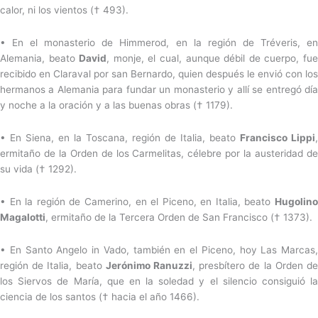
calor, ni los vientos († 493).
• En el monasterio de Himmerod, en la región de Tréveris, en
Alemania, beato
David
, monje, el cual, aunque débil de cuerpo, fu
recibido en Claraval por san Bernardo, quien después le envió con los
hermanos a Alemania para fundar un monasterio y allí se entregó día
y noche a la oración y a las buenas obras († 1179).
• En Siena, en la Toscana, región de Italia, beato
Francisco Lippi
,
ermitaño de la Orden de los Carmelitas, célebre por la austeridad de
su vida († 1292).
• En la región de Camerino, en el Piceno, en Italia, beato
Hugolino
Magalotti
, ermitaño de la Tercera Orden de San Francisco († 1373).
• En Santo Angelo in Vado, también en el Piceno, hoy Las Marcas,
región de Italia, beato
Jerónimo Ranuzzi
, presbítero de la Orden d
los Siervos de María, que en la soledad y el silencio consiguió la
ciencia de los santos († hacia el año 1466).