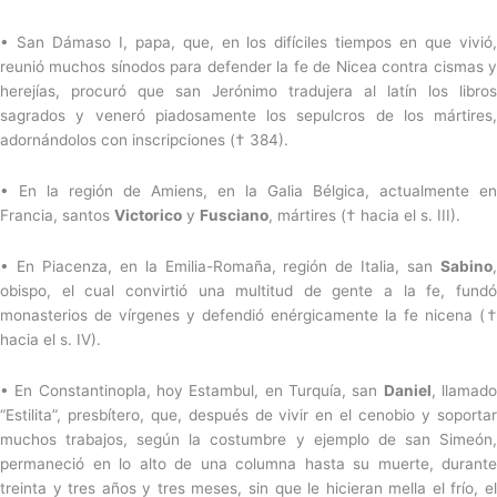
• San Dámaso I, papa, que, en los difíciles tiempos en que vivió,
reunió muchos sínodos para defender la fe de Nicea contra cismas y
herejías, procuró que san Jerónimo tradujera al latín los libros
sagrados y veneró piadosamente los sepulcros de los mártires,
adornándolos con inscripciones († 384).
• En la región de Amiens, en la Galia Bélgica, actualmente en
Francia, santos
Victorico
y
Fusciano
, mártires († hacia el s. III).
• En Piacenza, en la Emilia-Romaña, región de Italia, san
Sabino
,
obispo, el cual convirtió una multitud de gente a la fe, fundó
monasterios de vírgenes y defendió enérgicamente la fe nicena (†
hacia el s. IV).
• En Constantinopla, hoy Estambul, en Turquía, san
Daniel
, llamad
“Estilita”, presbítero, que, después de vivir en el cenobio y soportar
muchos trabajos, según la costumbre y ejemplo de san Simeón,
permaneció en lo alto de una columna hasta su muerte, durante
treinta y tres años y tres meses, sin que le hicieran mella el frío, el