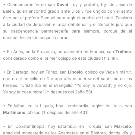
• Conmemoración de san
David
, rey y profeta, hijo de Jesé de
Belén, quien encontró gracia ante Dios y fue ungido con el santo
óleo por el profeta Samuel para regir el pueblo de Israel. Trasladó
a la ciudad de Jerusalén el arca del Señor, y el Señor le juró que
su descendencia permanecería para siempre, porque de él
nacería Jesucristo según la carne.
• En Arlés, en la Provenza, actualmente en Francia, san
Trófimo
,
considerado como el primer obispo de esta ciudad († s. III).
• En Cartago, hoy en Túnez, san
Libosio
, obispo de Vaga y mártir,
que en el concilio de Cartago afirmó acerca del bautismo de los
herejes: “Cristo dijo en el Evangelio: “Yo soy la verdad”, y no dijo:
Yo soy la costumbre” († después del 2año 58).
• En Milán, en la Liguria, hoy Lombnardía, región de Italia, san
Martiniano
, obispo († después del año 431).
• En Constantinopla, hoy Estambul, en Turquía, san
Marcelo
,
abad del monasterio de los Acemetes en el Bósforo, donde día y