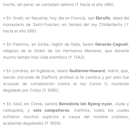
noche, sin parar, se cantaban salmos († hacia el año 480).
• En Oroër, en Neustria, hoy día en Francia, san
Ebrulfo
, abad del
monasterio de Saint-Fuscien, en tiempo del rey Childerberto (†
hacia el año 596).
• En Palermo, en Sicilia, región de Italia, beato
Gerardo Cagnoli
,
religioso de la Orden de los Hermanos Menores, que durante
mucho tiempo hizo vida eremítica († 1342).
• En Londres, en Inglaterra, beato
Guillermo Howard
, mártir, que,
siendo vizconde de Stafford, profesó la fe católica y por esto fue
acusado de conspiración contra el rey Carlos II, muriendo
degollado por Cristo († 1680).
• En Seúl, en Corea, santos
Benedicta Ion Kyong-nyon
, viuda y
catequista, y
seis compañeros
, mártires, todos los cuales
sufrieron muchos suplicios a causa del nombre cristiano,
acabando degollados († 1839).