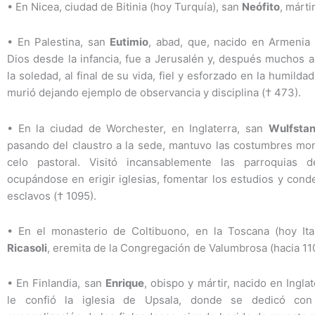
•
En Nicea, ciudad de Bitinia (hoy Turquía), san
Neófito
, mártir
•
En Palestina, san
Eutimio
, abad, que, nacido en Armenia
Dios desde la infancia, fue a Jerusalén y, después muchos 
la soledad, al final de su vida, fiel y esforzado en la humildad
murió dejando ejemplo de observancia y disciplina († 473).
•
En la ciudad de Worchester, en Inglaterra, san
Wulfsta
pasando del claustro a la sede, mantuvo las costumbres mon
celo pastoral. Visitó incansablemente las parroquias d
ocupándose en erigir iglesias, fomentar los estudios y cond
esclavos († 1095).
•
En el monasterio de Coltibuono, en la Toscana (hoy Ita
Ricasoli
, eremita de la Congregación de Valumbrosa (hacia 11
•
En Finlandia, san
Enrique
, obispo y mártir, nacido en Ingla
le confió la iglesia de Upsala, donde se dedicó co