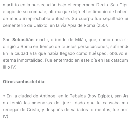
martirio en la persecución bajo el emperador Decio. San Cipri
elogio de su combate, afirma que dejó el testimonio de haber r
de modo irreprochable e ilustre. Su cuerpo fue sepultado e
cementerio de Calixto, en la vía Apia de Roma (250).
San
Sebastián
, mártir, oriundo de Milán, que, como narra 
dirigió a Roma en tiempo de crueles persecuciones, sufriendo a
En la ciudad a la que había llegado como huésped, obtuvo el
eterna inmortalidad. Fue enterrado en este día en las catacu
III o IV)
Otros santos del día:
•
En la ciudad de Antinoe, en la Tebaida (hoy Egipto), san
As
no temió las amenazas del juez, dado que le causaba m
renegar de Cristo, y después de variados tormentos, fue arroj
IV)