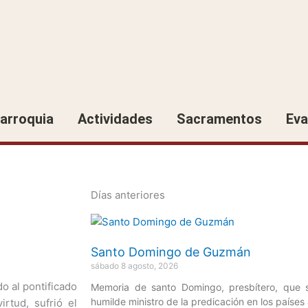
arroquia
Actividades
Sacramentos
Eva
Días anteriores
Página
Página
Página
Página
Página
Santo Domingo de Guzmán
sábado 8 agosto, 2026
do al pontificado
Memoria de santo Domingo, presbítero, que
humilde ministro de la predicación en los países 
rtud, sufrió el