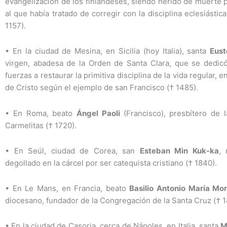
evangelización de los finlandeses, siendo herido de muerte 
al que había tratado de corregir con la disciplina eclesiástic
1157).
•
En la ciudad de Mesina, en Sicilia (hoy Italia), santa
Eust
virgen, abadesa de la Orden de Santa Clara, que se dedic
fuerzas a restaurar la primitiva disciplina de la vida regular, 
de Cristo según el ejemplo de san Francisco († 1485).
•
En Roma, beato
Ángel Paoli
(Francisco), presbítero de 
Carmelitas († 1720).
•
En Seúl, ciudad de Corea, san
Esteban Min Kuk-ka
, 
degollado en la cárcel por ser catequista cristiano († 1840).
•
En Le Mans, en Francia, beato
Basilio Antonio María Mo
diocesano, fundador de la Congregación de la Santa Cruz († 1
•
En la ciudad de Casoria, cerca de Nápoles, en Italia, santa
M