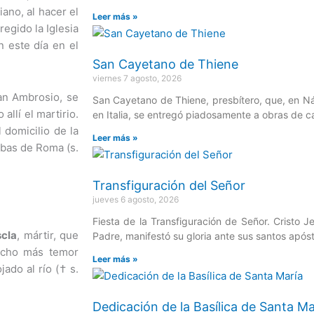
ano, al hacer el
Leer más »
egido la Iglesia
n este día en el
San Cayetano de Thiene
viernes 7 agosto, 2026
san Ambrosio, se
San Cayetano de Thiene, presbítero, que, en Ná
llí el martirio.
en Italia, se entregó piadosamente a obras de c
 domicilio de la
Leer más »
mbas de Roma (s.
Transfiguración del Señor
jueves 6 agosto, 2026
Fiesta de la Transfiguración de Señor. Cristo J
cla
, mártir, que
Padre, manifestó su gloria ante sus santos após
ucho más temor
Leer más »
ado al río († s.
Dedicación de la Basílica de Santa Ma