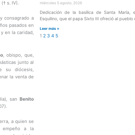
 († s. IV).
miércoles 5 agosto, 2026
Dedicación de la basílica de Santa María,
 y consagrado a
Esquilino, que el papa Sixto III ofreció al puebl
años pasados en
Leer más »
 y en la caridad,
1
2
3
4
5
no
, obispo, que,
ásticas junto al
e su diócesis,
enar la venta de
lia), san
Benito
07).
terra, a quien se
n empeño a la