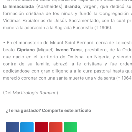
la Inmaculada
(Adalheides)
Brando
, virgen, que dedicó su
formación cristiana de los niños y fundó la Congregación
Víctimas Expiatorias de Jesús Sacramentado, con la cual p
manera la adoración a la Sagrada Eucaristía († 1906).
•
En el monasterio de Mount Saint Bernard, cerca de Leicester
beato
Cipriano
(Miguel)
Iwene Tansi
, presbítero, de la Ord
que nació en el territorio de Onitsha, en Nigeria, y siend
contra de su familia, abrazó la fe cristiana y fue orde
dedicándose con gran diligencia a la cura pastoral hasta q
mereció coronar con una santa muerte una vida santa († 1964
(Del
Martirologio Romano
)
¿Te ha gustado? Comparte este artículo