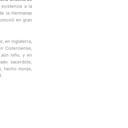
 existencia a la
 de la Hermanas
romovió en gran
, en Inglaterra,
en Cisterciense,
o aún niño, y en
nado sacerdote,
ue, hecho monje,
).