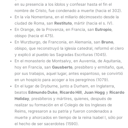
en su presencia a los ídolos y confesar hasta el fin el
nombre de Cristo, fue condenado a muerte (hacia el 302).
En la vía Nomentana, en el miliario décimosexto desde la
ciudad de Roma, san
Restituto
, mártir (hacia el s. IV).
En Orange, de la Provenza, en Francia, san
Eutropio
,
obispo (hacia el 475).
En Wurzburgo, de Franconia, en Alemania, san
Bruno
,
obispo, que reconstruyó la iglesia catedral, reformó el clero
y explicó al pueblo las Sagradas Escrituras (1045).
En el monasterio de Montsalvy, en Auvernia, de Aquitania,
hoy en Francia, san
Gausberto
, presbítero y ermitaño, que,
por sus trabajos, aquel lugar, antes espantoso, se convirtió
en un hospicio para acoger a los peregrinos (1079).
En el lugar de Dryburne, junto a Durham, en Inglaterra,
beatos
Edmundo Duke
,
Ricardo Hill
,
Juan Hogg
y
Ricardo
Holiday
, presbíteros y mártires, quienes, después de
realizar su formación en el Colegio de los Ingleses de
Reims, regresaron a su patria y fueron condenados a
muerte y ahorcados en tiempo de la reina Isabel I, sólo por
el hecho de ser sacerdotes (1590).