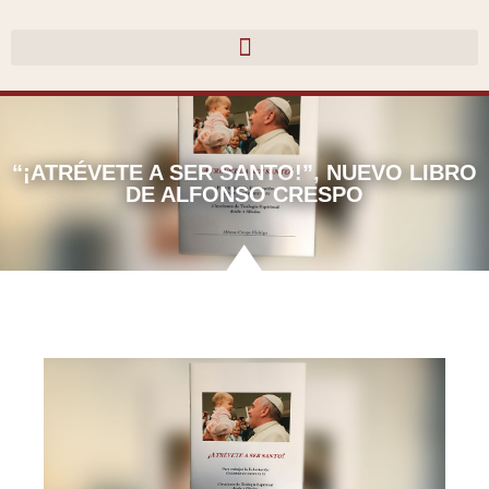
Ir
al
contenido
“¡ATRÉVETE A SER SANTO!”, NUEVO LIBRO
DE ALFONSO CRESPO