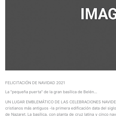
FELICITACIÓN DE NAVIDAD 2021
La "pequeña puerta" de la gran basílica de Belén...
UN LUGAR EMBLEMÁTICO DE LAS CELEBRACIONES NAVIDEÑAS en
cristianos más antiguos -la primera edificación data del siglo
de Nazaret. La basílica, con planta de cruz latina y cinco n