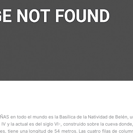
 todo el mundo es la Basílica de la Natividad de Belén, u
 IV y la actual es del siglo VI-, construido sobre la cueva donde, s
aves, tiene una longitud de 54 metros. Las cuatro filas de colum