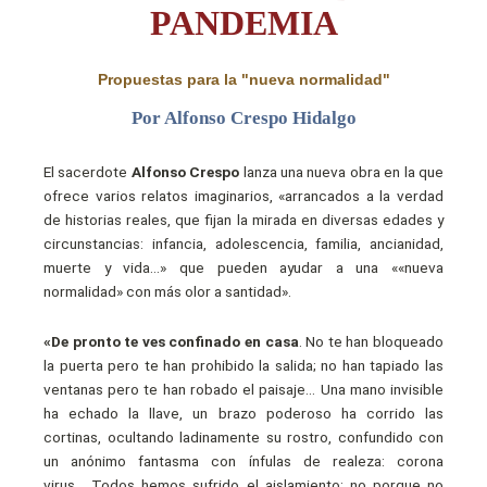
PANDEMIA
Propuestas para la "nueva normalidad"
Por Alfonso Crespo Hidalgo
El sacerdote
Alfonso Crespo
lanza una nueva obra en la que
ofrece varios relatos imaginarios, «arrancados a la verdad
de historias reales, que fijan la mirada en diversas edades y
circunstancias: infancia, adolescencia, familia, ancianidad,
muerte y vida…» que pueden ayudar a una ««nueva
normalidad» con más olor a santidad».
«De pronto te ves confinado en casa
. No te han bloqueado
la puerta pero te han prohibido la salida; no han tapiado las
ventanas pero te han robado el paisaje… Una mano invisible
ha echado la llave, un brazo poderoso ha corrido las
cortinas, ocultando ladinamente su rostro, confundido con
un anónimo fantasma con ínfulas de realeza: corona
virus… Todos hemos sufrido el aislamiento: no porque no