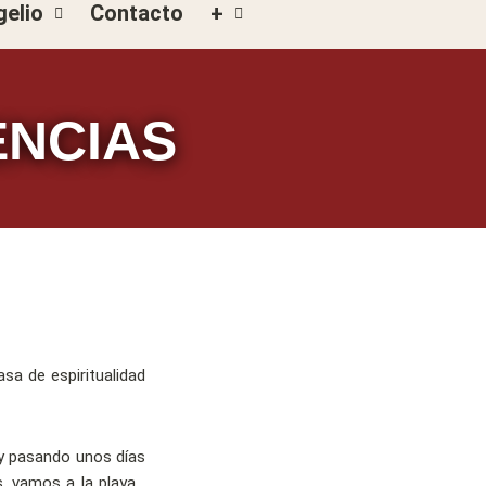
gelio
Contacto
+
ENCIAS
sa de espiritualidad
 y pasando unos días
s, vamos a la playa…