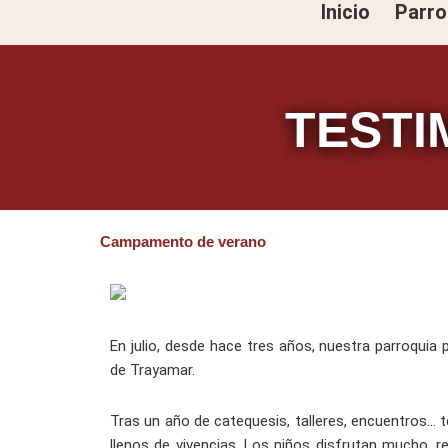
Inicio
Parro
Ir
al
contenido
TESTI
Campamento de verano
En julio, desde hace tres años, nuestra parroquia
de Trayamar.
Tras un año de catequesis, talleres, encuentros…
llenos de vivencias. Los niños disfrutan mucho, r