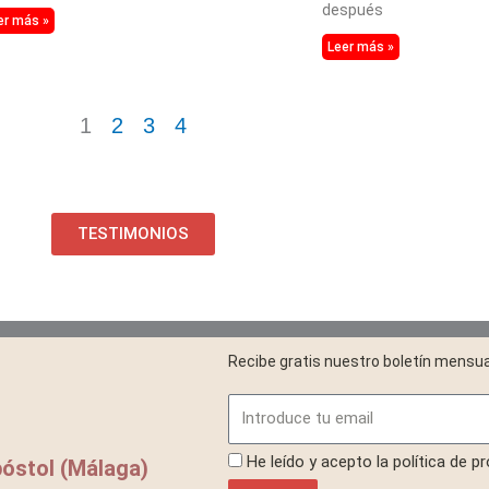
después
er más »
Leer más »
1
2
3
4
TESTIMONIOS
Recibe gratis nuestro boletín mensua
Email
ProteccionDatos
He leído y acepto la política de p
óstol (Málaga)