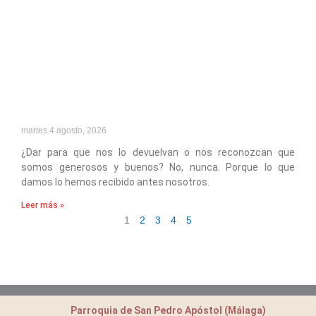
martes 4 agosto, 2026
¿Dar para que nos lo devuelvan o nos reconozcan que
somos generosos y buenos? No, nunca. Porque lo que
damos lo hemos recibido antes nosotros.
Leer más »
1
2
3
4
5
Parroquia de San Pedro Apóstol (Málaga)