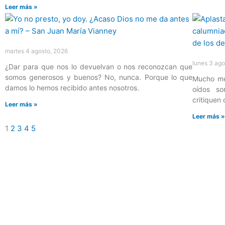
Leer más »
martes 4 agosto, 2026
lunes 3 ago
¿Dar para que nos lo devuelvan o nos reconozcan que
somos generosos y buenos? No, nunca. Porque lo que
Mucho mej
damos lo hemos recibido antes nosotros.
oídos so
critiquen
Leer más »
Leer más 
1
2
3
4
5