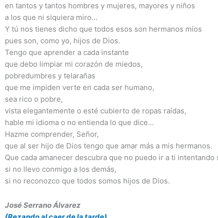
en tantos y tantos hombres y mujeres, mayores y niños
a los que ni siquiera miro…
Y tú nos tienes dicho que todos esos son hermanos míos
pues son, como yo, hijos de Dios.
Tengo que aprender a cada instante
que debo limpiar mi corazón de miedos,
pobredumbres y telarañas
que me impiden verte en cada ser humano,
sea rico o pobre,
vista elegantemente o esté cubierto de ropas raídas,
hable mi idioma o no entienda lo que dice…
Hazme comprender, Señor,
que al ser hijo de Dios tengo que amar más a mis hermanos.
Que cada amanecer descubra que no puedo ir a ti intentando 
si no llevo conmigo a los demás,
si no reconozco que todos somos hijos de Dios.
José Serrano Álvarez
(Rezando al caer de la tarde)