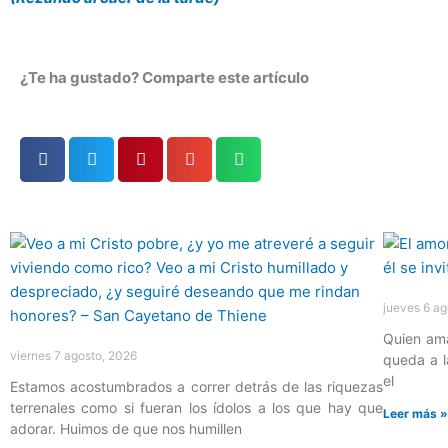
¿Te ha gustado? Comparte este artículo
Página
Página
Página
Página
Página
jueves 6 ag
Quien ama
viernes 7 agosto, 2026
queda a l
el
Estamos acostumbrados a correr detrás de las riquezas
terrenales como si fueran los ídolos a los que hay que
Leer más 
adorar. Huimos de que nos humillen