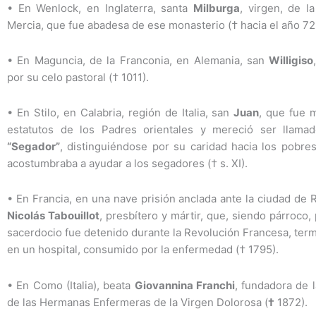
•
En Wenlock, en Inglaterra, santa
Milburga
, virgen, de la
Mercia, que fue abadesa de ese monasterio († hacia el año 72
•
En Maguncia, de la Franconia, en Alemania, san
Willigiso
por su celo pastoral († 1011).
•
En Stilo, en Calabria, región de Italia, san
Juan
, que fue 
estatutos de los Padres orientales y mereció ser llam
“Segador”
, distinguiéndose por su caridad hacia los pobre
acostumbraba a ayudar a los segadores († s. XI).
•
En Francia, en una nave prisión anclada ante la ciudad de 
Nicolás Tabouillot
, presbítero y mártir, que, siendo párroco,
sacerdocio fue detenido durante la Revolución Francesa, ter
en un hospital, consumido por la enfermedad († 1795).
•
En Como (Italia), beata
Giovannina Franchi
, fundadora de 
de las Hermanas Enfermeras de la Virgen Dolorosa (
†
1872).