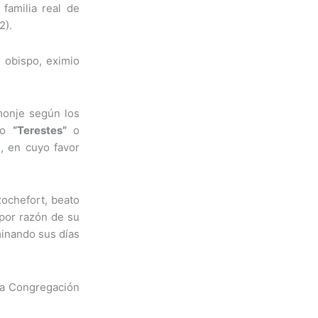
 familia real de
2).
, obispo, eximio
monje según los
ado
“Terestes”
o
s, en cuyo favor
Rochefort, beato
 por razón de su
minando sus días
la Congregación