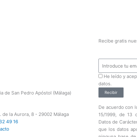
Recibe gratis nue
Email
ProteccionDatos
He leído y acep
datos.
ia de San Pedro Apóstol (Málaga)
Recibir
De acuerdo con lo
. de la Aurora, 8 - 29002 Málaga
15/1999, de 13 
32 49 16
Datos de Carácte
acto
que los datos ap
ninguna base de