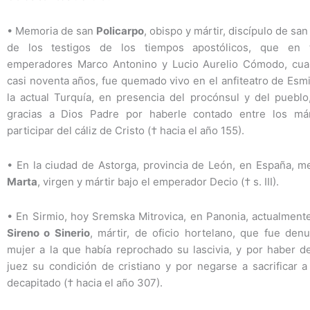
•
Memoria de san
Policarpo
, obispo y mártir, discípulo de san
de los testigos de los tiempos apostólicos, que en
emperadores Marco Antonino y Lucio Aurelio Cómodo, cua
casi noventa años, fue quemado vivo en el anfiteatro de Esmi
la actual Turquía, en presencia del procónsul y del pueblo
gracias a Dios Padre por haberle contado entre los már
participar del cáliz de Cristo († hacia el año 155).
•
En la ciudad de Astorga, provincia de León, en España, m
Marta
, virgen y mártir bajo el emperador Decio († s. III).
•
En Sirmio, hoy Sremska Mitrovica, en Panonia, actualment
Sireno o Sinerio
, mártir, de oficio hortelano, que fue den
mujer a la que había reprochado su lascivia, y por haber d
juez su condición de cristiano y por negarse a sacrificar a
decapitado († hacia el año 307).