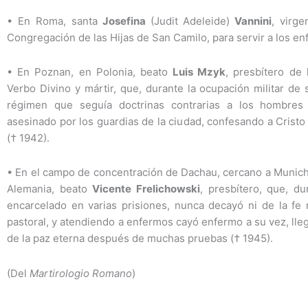
•
En Roma, santa
Josefina
(Judit Adeleide)
Vannini
, virge
Congregación de las Hijas de San Camilo, para servir a los en
•
En Poznan, en Polonia, beato
Luis Mzyk
, presbítero de 
Verbo Divino y mártir, que, durante la ocupación militar de 
régimen que seguía doctrinas contrarias a los hombres 
asesinado por los guardias de la ciudad, confesando a Cristo
(† 1942).
•
En el campo de concentración de Dachau, cercano a Munich,
Alemania, beato
Vicente Frelichowski
, presbítero, que, du
encarcelado en varias prisiones, nunca decayó ni de la fe 
pastoral, y atendiendo a enfermos cayó enfermo a su vez, lleg
de la paz eterna después de muchas pruebas († 1945).
(Del
Martirologio Romano
)