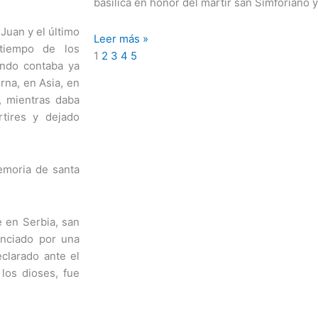
basílica en honor del mártir san Simforiano 
 Juan y el último
Leer más »
 tiempo de los
1
2
3
4
5
ndo contaba ya
rna, en Asia, en
, mientras daba
tires y dejado
emoria de santa
e en Serbia, san
unciado por una
eclarado ante el
 los dioses, fue