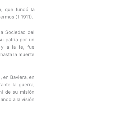
n, que fundó la
fermos († 1911).
la Sociedad del
su patria por un
y a la fe, fue
 hasta la muerte
 en Baviera, en
rante la guerra,
ni de su misión
ando a la visión