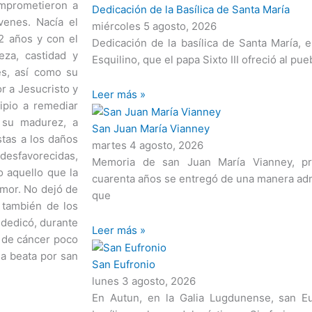
omprometieron a
Dedicación de la Basílica de Santa María
venes. Nacía el
miércoles 5 agosto, 2026
2 años y con el
Dedicación de la basílica de Santa María,
eza, castidad y
Esquilino, que el papa Sixto III ofreció al p
es, así como su
r a Jesucristo y
Leer más »
cipio a remediar
e su madurez, a
San Juan María Vianney
stas a los daños
martes 4 agosto, 2026
 desfavorecidas,
Memoria de san Juan María Vianney, pr
o aquello que la
cuarenta años se entregó de una manera admi
amor. No dejó de
que
 también de los
 dedicó, durante
Leer más »
 de cáncer poco
a beata por san
San Eufronio
lunes 3 agosto, 2026
En Autun, en la Galia Lugdunense, san Eu