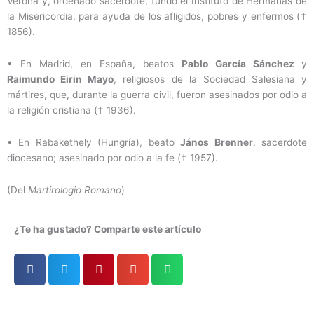
Verona y, ordenado sacerdote, fundó el Instituto de Hermanas de
la Misericordia, para ayuda de los afligidos, pobres y enfermos (†
1856).
• En Madrid, en España, beatos
Pablo García Sánchez
y
Raimundo Eirin Mayo
, religiosos de la Sociedad Salesiana y
mártires, que, durante la guerra civil, fueron asesinados por odio a
la religión cristiana († 1936).
• En Rabakethely (Hungría), beato
János Brenner
, sacerdote
diocesano; asesinado por odio a la fe († 1957).
(Del
Martirologio Romano
)
¿Te ha gustado? Comparte este artículo