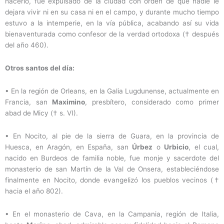
hacerlo, fue expulsado de la ciudad con orden de que nadie le
dejara vivir ni en su casa ni en el campo, y durante mucho tiempo
estuvo a la intemperie, en la vía pública, acabando así su vida
bienaventurada como confesor de la verdad ortodoxa († después
del año 460).
Otros santos del día:
• En la región de Orleans, en la Galia Lugdunense, actualmente en
Francia, san
Maximino
, presbítero, considerado como primer
abad de Micy († s. VI).
• En Nocito, al pie de la sierra de Guara, en la provincia de
Huesca, en Aragón, en España, san
Úrbez
o
Urbicio
, el cual,
nacido en Burdeos de familia noble, fue monje y sacerdote del
monasterio de san Martín de la Val de Onsera, estableciéndose
finalmente en Nocito, donde evangelizó los pueblos vecinos (†
hacia el año 802).
• En el monasterio de Cava, en la Campania, región de Italia,