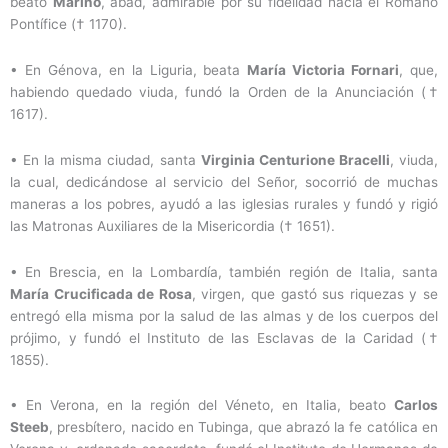
beato
Marino
, abad, admirable por su fidelidad hacia el Romano
Pontífice († 1170).
• En Génova, en la Liguria, beata
María Victoria Fornari
, que,
habiendo quedado viuda, fundó la Orden de la Anunciación (†
1617).
• En la misma ciudad, santa
Virginia Centurione Bracelli
, viuda,
la cual, dedicándose al servicio del Señor, socorrió de muchas
maneras a los pobres, ayudó a las iglesias rurales y fundó y rigió
las Matronas Auxiliares de la Misericordia († 1651).
• En Brescia, en la Lombardía, también región de Italia, santa
María Crucificada de Rosa
, virgen, que gastó sus riquezas y se
entregó ella misma por la salud de las almas y de los cuerpos del
prójimo, y fundó el Instituto de las Esclavas de la Caridad (†
1855).
• En Verona, en la región del Véneto, en Italia, beato
Carlos
Steeb
, presbítero, nacido en Tubinga, que abrazó la fe católica en