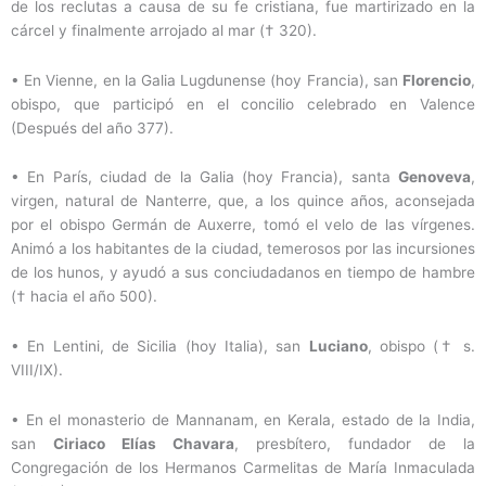
de los reclutas a causa de su fe cristiana, fue martirizado en la
cárcel y finalmente arrojado al mar († 320).
•
En Vienne, en la Galia Lugdunense (hoy Francia), san
Florencio
,
obispo, que participó en el concilio celebrado en Valence
(Después del año 377).
•
En París, ciudad de la Galia (hoy Francia), santa
Genoveva
,
virgen, natural de Nanterre, que, a los quince años, aconsejada
por el obispo Germán de Auxerre, tomó el velo de las vírgenes.
Animó a los habitantes de la ciudad, temerosos por las incursiones
de los hunos, y ayudó a sus conciudadanos en tiempo de hambre
(† hacia el año 500).
•
En Lentini, de Sicilia
(hoy Italia), san
Luciano
, obispo († s.
VIII/IX).
•
En el monasterio de Mannanam, en Kerala, estado de la India,
san
Ciriaco Elías Chavara
, presbítero, fundador de la
Congregación de los Hermanos Carmelitas de María Inmaculada