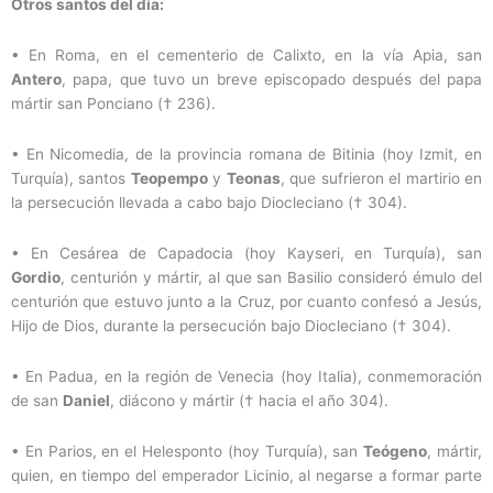
Otros santos del día:
•
En Roma, en el cementerio de Calixto, en la vía Apia, san
Antero
, papa, que tuvo un breve episcopado después del papa
mártir san Ponciano († 236).
•
En Nicomedia, de la provincia romana de Bitinia (hoy Izmit, en
Turquía), santos
Teopempo
y
Teonas
, que sufrieron el martirio en
la persecución llevada a cabo bajo Diocleciano († 304).
•
En Cesárea de Capadocia (hoy Kayseri, en Turquía), san
Gordio
, centurión y mártir, al que san Basilio consideró émulo del
centurión que estuvo junto a la Cruz, por cuanto confesó a Jesús,
Hijo de Dios, durante la persecución bajo Diocleciano († 304).
•
En Padua, en la región de Venecia (hoy Italia), conmemoración
de san
Daniel
, diácono y mártir († hacia el año 304).
•
En Parios, en el Helesponto
(hoy Turquía), san
Teógeno
, mártir,
quien, en tiempo del emperador Licinio, al negarse a formar parte