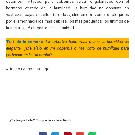
estamos invitados, pero debemos asistir engalanados con el
hermoso vestido de la humildad. La humildad no consiste en
«cabezas bajas y cuellos torcidos», sino en corazones doblegados
por el amor hacia los más débiles, los más pequeños, los últimos de
la tierra. ¡Qué elegante es la humildad!
Tuit de la semana
:
La soberbia tiene mala peana; la humildad es
elegante. ¿Me aíslo en mi soberbia o me visto de humildad para
participar en la Eucaristía?
Alfonso Crespo Hidalgo
¿Te ha gustado? Comparte este artículo