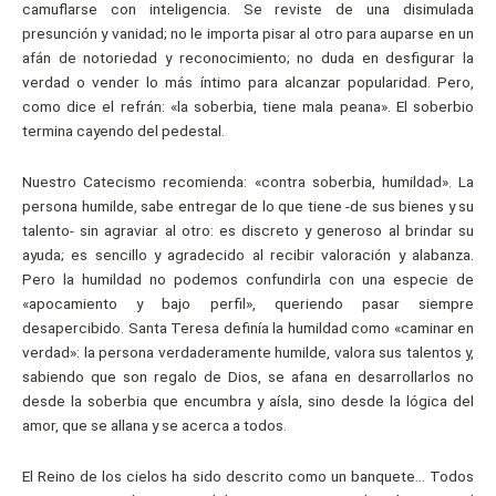
camuflarse con inteligencia. Se reviste de una disimulada
presunción y vanidad; no le importa pisar al otro para auparse en un
afán de notoriedad y reconocimiento; no duda en desfigurar la
verdad o vender lo más íntimo para alcanzar popularidad. Pero,
como dice el refrán: «la soberbia, tiene mala peana». El soberbio
termina cayendo del pedestal.
Nuestro Catecismo recomienda: «contra soberbia, humildad». La
persona humilde, sabe entregar de lo que tiene -de sus bienes y su
talento- sin agraviar al otro: es discreto y generoso al brindar su
ayuda; es sencillo y agradecido al recibir valoración y alabanza.
Pero la humildad no podemos confundirla con una especie de
«apocamiento y bajo perfil», queriendo pasar siempre
desapercibido. Santa Teresa definía la humildad como «caminar en
verdad»: la persona verdaderamente humilde, valora sus talentos y,
sabiendo que son regalo de Dios, se afana en desarrollarlos no
desde la soberbia que encumbra y aísla, sino desde la lógica del
amor, que se allana y se acerca a todos.
El Reino de los cielos ha sido descrito como un banquete… Todos