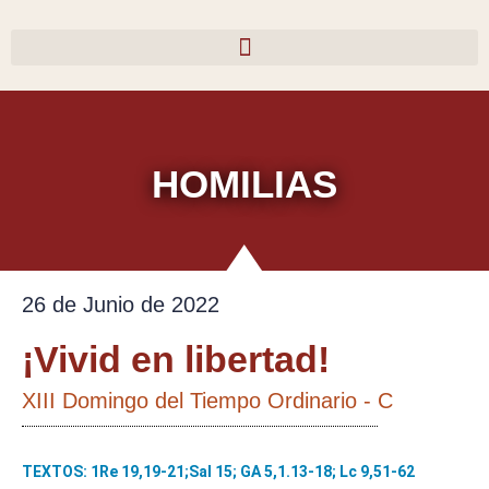
Ir
al
contenido
HOMILIAS
26 de Junio de 2022
¡Vivid en libertad!
XIII Domingo del Tiempo Ordinario - C
TEXTOS: 1Re 19,19-21;Sal 15; GA 5,1.13-18; Lc 9,51-62