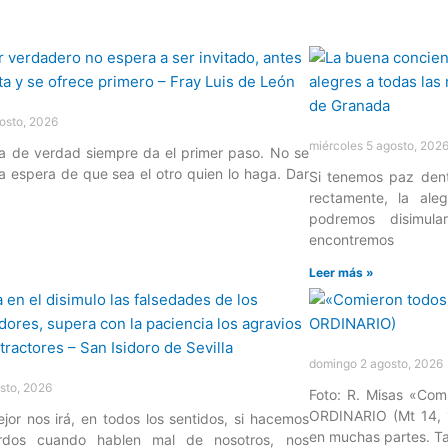
osto, 2026
miércoles 5 agosto, 202
 de verdad siempre da el primer paso. No se
a espera de que sea el otro quien lo haga. Dar
Si tenemos paz den
rectamente, la ale
podremos disimul
»
encontremos
Leer más »
domingo 2 agosto, 2026
sto, 2026
Foto: R. Misas «Comi
ORDINARIO (Mt 14, 
or nos irá, en todos los sentidos, si hacemos
en muchas partes. Ta
rdos cuando hablen mal de nosotros, nos