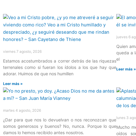
Página
Página
Página
Página
Página
jueves 6 ag
Quien ama
viernes 7 agosto, 2026
queda a l
el
Estamos acostumbrados a correr detrás de las riquezas
terrenales como si fueran los ídolos a los que hay que
Leer más 
adorar. Huimos de que nos humillen
Leer más »
martes 4 agosto, 2026
lunes 3 ago
¿Dar para que nos lo devuelvan o nos reconozcan que
somos generosos y buenos? No, nunca. Porque lo que
Mucho mej
damos lo hemos recibido antes nosotros.
oídos so