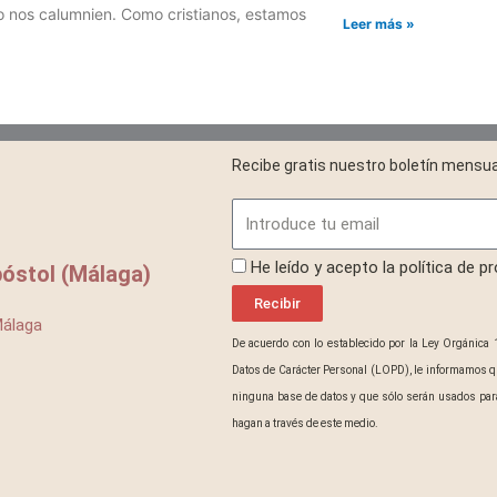
 o nos calumnien. Como cristianos, estamos
Leer más »
»
Recibe gratis nuestro boletín mensua
Email
ProteccionDatos
He leído y acepto la política de p
óstol (Málaga)
Recibir
Málaga
De acuerdo con lo establecido por la Ley Orgánica 
Datos de Carácter Personal (LOPD), le informamos q
ninguna base de datos y que sólo serán usados para
hagan a través de este medio.