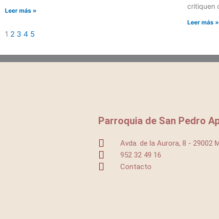
critiquen
Leer más »
Leer más 
1
2
3
4
5
Parroquia de San Pedro Ap
Avda. de la Aurora, 8 - 29002 
952 32 49 16
Contacto