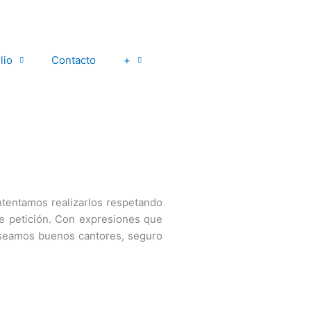
lio
Contacto
+
ntentamos realizarlos respetando
e petición. Con expresiones que
 seamos buenos cantores, seguro