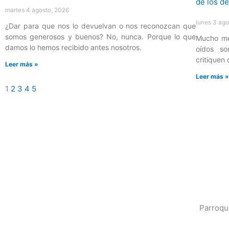
martes 4 agosto, 2026
lunes 3 ago
¿Dar para que nos lo devuelvan o nos reconozcan que
somos generosos y buenos? No, nunca. Porque lo que
Mucho mej
damos lo hemos recibido antes nosotros.
oídos so
critiquen
Leer más »
Leer más 
1
2
3
4
5
Parroqu