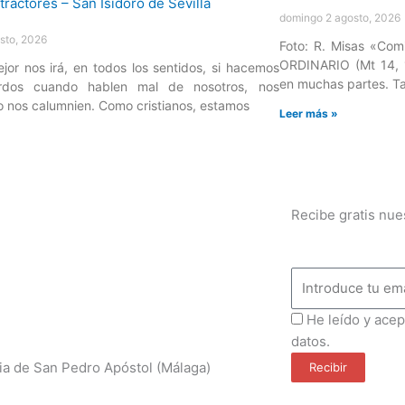
domingo 2 agosto, 2026
sto, 2026
Foto: R. Misas «Comi
ORDINARIO (Mt 14, 
or nos irá, en todos los sentidos, si hacemos
en muchas partes. Ta
rdos cuando hablen mal de nosotros, nos
 o nos calumnien. Como cristianos, estamos
Leer más »
»
Recibe gratis nue
Email
ProteccionDatos
He leído y acep
datos.
ia de San Pedro Apóstol (Málaga)
Recibir