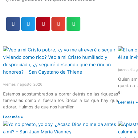
Página
Página
Página
Página
Página
jueves 6 ag
Quien ama
viernes 7 agosto, 2026
queda a l
el
Estamos acostumbrados a correr detrás de las riquezas
terrenales como si fueran los ídolos a los que hay que
Leer más 
adorar. Huimos de que nos humillen
Leer más »